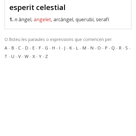
esperit celestial
1.
n
àngel,
angelet
, arcàngel, querubí, serafí
O llisteu les paraules o expressions que comencen per:
A
-
B
-
C
-
D
-
E
-
F
-
G
-
H
-
I
-
J
-
K
-
L
-
M
-
N
-
O
-
P
-
Q
-
R
-
S
-
T
-
U
-
V
-
W
-
X
-
Y
-
Z