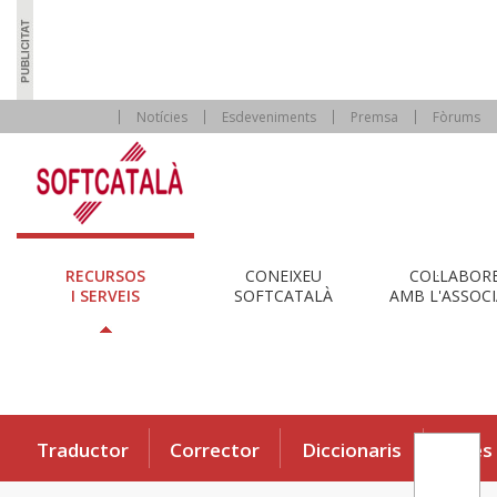
Notícies
Esdeveniments
Premsa
Fòrums
RECURSOS
CONEIXEU
COL·LABOR
I SERVEIS
SOFTCATALÀ
AMB L'ASSOCI
Traductor
Corrector
Diccionaris
Eines