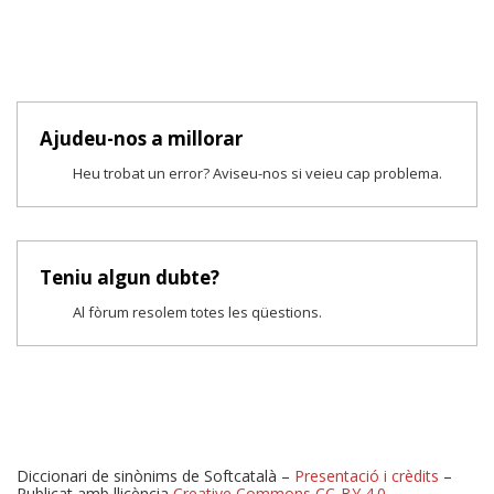
Ajudeu-nos a millorar
Heu trobat un error? Aviseu-nos si veieu cap problema.
Teniu algun dubte?
Al fòrum resolem totes les qüestions.
Diccionari de sinònims de Softcatalà –
Presentació i crèdits
–
Publicat amb llicència
Creative Commons CC-BY 4.0