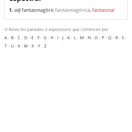
1.
adj
fantasmagòric
fantasmagòrica
,
fantasmal
O llisteu les paraules o expressions que comencen per:
A
-
B
-
C
-
D
-
E
-
F
-
G
-
H
-
I
-
J
-
K
-
L
-
M
-
N
-
O
-
P
-
Q
-
R
-
S
-
T
-
U
-
V
-
W
-
X
-
Y
-
Z