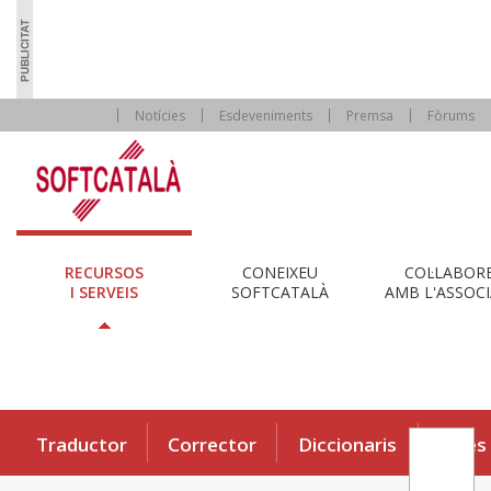
Notícies
Esdeveniments
Premsa
Fòrums
RECURSOS
CONEIXEU
COL·LABOR
I SERVEIS
SOFTCATALÀ
AMB L'ASSOCI
Traductor
Corrector
Diccionaris
Eines