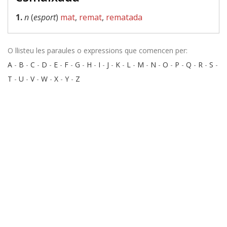
1.
n
(
esport
)
mat
,
remat
,
rematada
O llisteu les paraules o expressions que comencen per:
A
-
B
-
C
-
D
-
E
-
F
-
G
-
H
-
I
-
J
-
K
-
L
-
M
-
N
-
O
-
P
-
Q
-
R
-
S
-
T
-
U
-
V
-
W
-
X
-
Y
-
Z