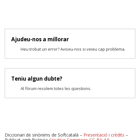
Ajudeu-nos a millorar
Heu trobat un error? Aviseu-nos si veieu cap problema.
Teniu algun dubte?
Al fòrum resolem totes les qüestions.
Diccionari de sinònims de Softcatalà –
Presentació i crèdits
–
Publicat amb llicència
Creative Commons CC-BY 4.0