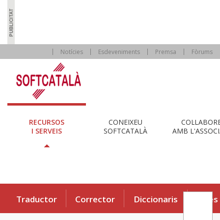
Notícies
Esdeveniments
Premsa
Fòrums
RECURSOS
CONEIXEU
COL·LABOR
I SERVEIS
SOFTCATALÀ
AMB L'ASSOCI
Traductor
Corrector
Diccionaris
Eines