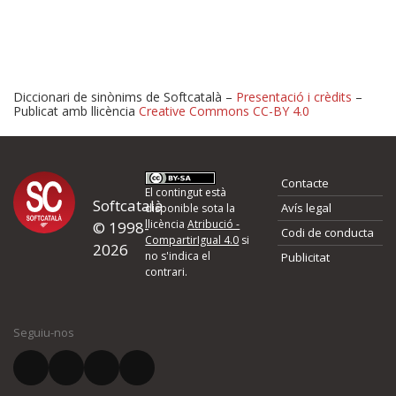
Diccionari de sinònims de Softcatalà –
Presentació i crèdits
–
Publicat amb llicència
Creative Commons CC-BY 4.0
Proposeu-nos millores o 
Contacte
d'errors
El contingut està
Softcatalà
Avís legal
disponible sota la
llicència
Atribució -
© 1998-
Codi de conducta
Si heu trobat un error o voleu proposar alguna millora, ompliu els ca
CompartirIgual 4.0
si
2026
quina és la millora que proposeu o l'error del qual voleu informar-no
no s'indica el
Publicitat
contrari.
El vostre nom *
Seguiu-nos
El vostre correu electrònic *