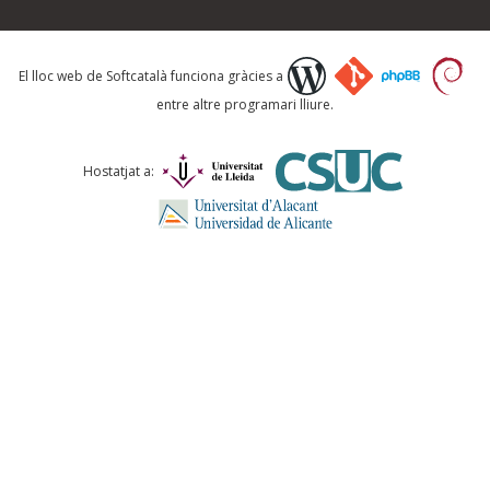
Què proposeu?
El lloc web de Softcatalà funciona gràcies a
entre altre programari lliure.
Comentari *
Hostatjat a:
ENVIA