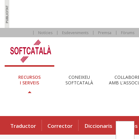
Notícies
Esdeveniments
Premsa
Fòrums
RECURSOS
CONEIXEU
COL·LABOR
I SERVEIS
SOFTCATALÀ
AMB L'ASSOCI
Traductor
Corrector
Diccionaris
Eines