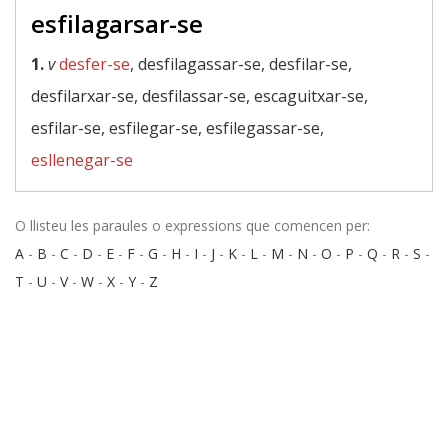
esfilagarsar-se
1.
v
desfer-se
, desfilagassar-se, desfilar-se,
desfilarxar-se, desfilassar-se, escaguitxar-se,
esfilar-se, esfilegar-se, esfilegassar-se,
esllenegar-se
O llisteu les paraules o expressions que comencen per:
A
-
B
-
C
-
D
-
E
-
F
-
G
-
H
-
I
-
J
-
K
-
L
-
M
-
N
-
O
-
P
-
Q
-
R
-
S
-
T
-
U
-
V
-
W
-
X
-
Y
-
Z