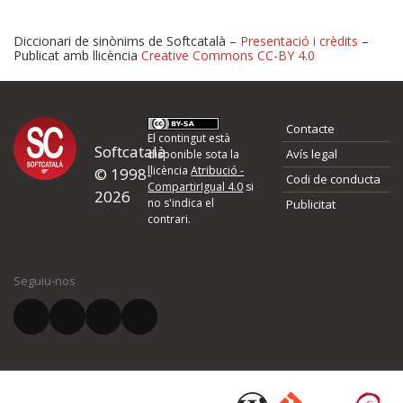
Diccionari de sinònims de Softcatalà –
Presentació i crèdits
–
Publicat amb llicència
Creative Commons CC-BY 4.0
Proposeu-nos millores o 
Contacte
d'errors
El contingut està
Softcatalà
Avís legal
disponible sota la
llicència
Atribució -
© 1998-
Codi de conducta
Si heu trobat un error o voleu proposar alguna millora, ompliu els ca
CompartirIgual 4.0
si
2026
quina és la millora que proposeu o l'error del qual voleu informar-no
no s'indica el
Publicitat
contrari.
El vostre nom *
Seguiu-nos
El vostre correu electrònic *
Què proposeu?