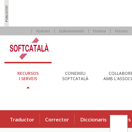
Notícies
Esdeveniments
Premsa
Fòrums
RECURSOS
CONEIXEU
COL·LABOR
I SERVEIS
SOFTCATALÀ
AMB L'ASSOCI
Traductor
Corrector
Diccionaris
Eines