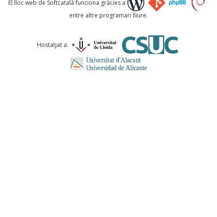
El lloc web de Softcatalà funciona gràcies a
entre altre programari lliure.
Comentari *
Hostatjat a:
ENVIA