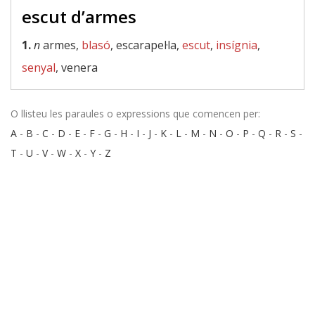
escut d’armes
1.
n
armes,
blasó
, escarapel·la,
escut
,
insígnia
,
senyal
, venera
O llisteu les paraules o expressions que comencen per:
A
-
B
-
C
-
D
-
E
-
F
-
G
-
H
-
I
-
J
-
K
-
L
-
M
-
N
-
O
-
P
-
Q
-
R
-
S
-
T
-
U
-
V
-
W
-
X
-
Y
-
Z