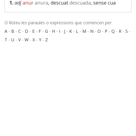
1.
adj
anur
anura
, descuat
descuada
, sense cua
O llisteu les paraules o expressions que comencen per:
A
-
B
-
C
-
D
-
E
-
F
-
G
-
H
-
I
-
J
-
K
-
L
-
M
-
N
-
O
-
P
-
Q
-
R
-
S
-
T
-
U
-
V
-
W
-
X
-
Y
-
Z