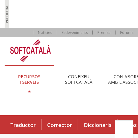
Notícies
Esdeveniments
Premsa
Fòrums
RECURSOS
CONEIXEU
COL·LABOR
I SERVEIS
SOFTCATALÀ
AMB L'ASSOCI
Traductor
Corrector
Diccionaris
Eines