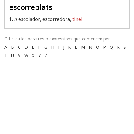
escorreplats
1.
n
escolador, escorredora,
tinell
O llisteu les paraules o expressions que comencen per:
A
-
B
-
C
-
D
-
E
-
F
-
G
-
H
-
I
-
J
-
K
-
L
-
M
-
N
-
O
-
P
-
Q
-
R
-
S
-
T
-
U
-
V
-
W
-
X
-
Y
-
Z