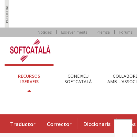
Notícies
Esdeveniments
Premsa
Fòrums
RECURSOS
CONEIXEU
COL·LABOR
I SERVEIS
SOFTCATALÀ
AMB L'ASSOCI
Traductor
Corrector
Diccionaris
Eines