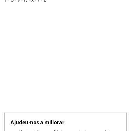
T
-
U
-
V
-
W
-
X
-
Y
-
Z
Ajudeu-nos a millorar