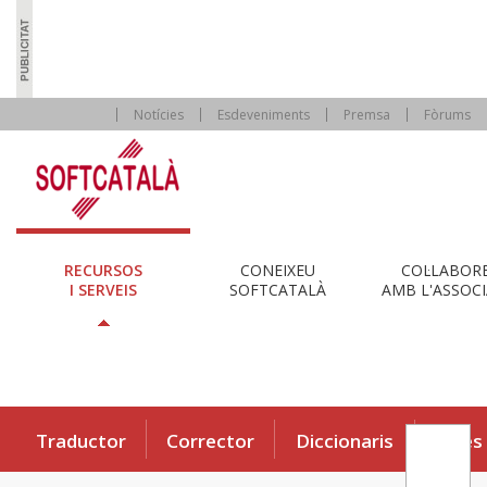
Notícies
Esdeveniments
Premsa
Fòrums
RECURSOS
CONEIXEU
COL·LABOR
I SERVEIS
SOFTCATALÀ
AMB L'ASSOCI
Traductor
Corrector
Diccionaris
Eines