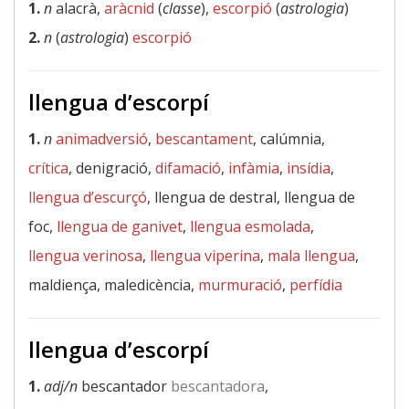
1.
n
alacrà,
aràcnid
(
classe
),
escorpió
(
astrologia
)
2.
n
(
astrologia
)
escorpió
llengua d’escorpí
1.
n
animadversió
,
bescantament
, calúmnia,
crítica
, denigració,
difamació
,
infàmia
,
insídia
,
llengua d’escurçó
, llengua de destral, llengua de
foc,
llengua de ganivet
,
llengua esmolada
,
llengua verinosa
,
llengua viperina
,
mala llengua
,
maldiença, maledicència,
murmuració
,
perfídia
llengua d’escorpí
1.
adj/n
bescantador
bescantadora
,