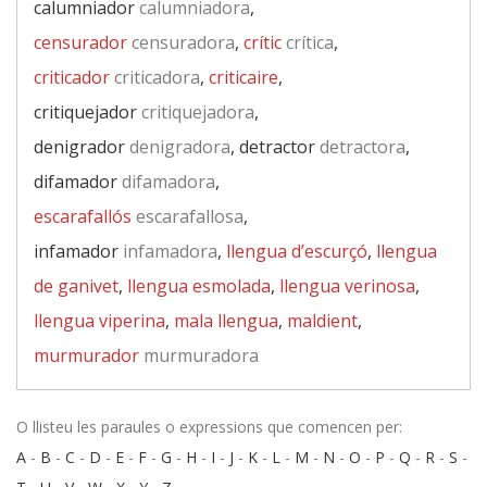
calumniador
calumniadora
,
censurador
censuradora
,
crític
crítica
,
criticador
criticadora
,
criticaire
,
critiquejador
critiquejadora
,
denigrador
denigradora
, detractor
detractora
,
difamador
difamadora
,
escarafallós
escarafallosa
,
infamador
infamadora
,
llengua d’escurçó
,
llengua
de ganivet
,
llengua esmolada
,
llengua verinosa
,
llengua viperina
,
mala llengua
,
maldient
,
murmurador
murmuradora
O llisteu les paraules o expressions que comencen per:
A
-
B
-
C
-
D
-
E
-
F
-
G
-
H
-
I
-
J
-
K
-
L
-
M
-
N
-
O
-
P
-
Q
-
R
-
S
-