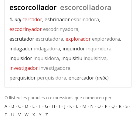
escorcollador
escorcolladora
1.
adj
cercador
, esbrinador
esbrinadora
,
escodrinyador
escodrinyadora
,
escrutador
escrutadora
,
explorador
exploradora
,
indagador
indagadora
, inquiridor
inquiridora
,
inquisidor
inquisidora
, inquisitiu
inquisitiva
,
investigador
investigadora
,
perquisidor
perquisidora
, encercador (
antic
)
O llisteu les paraules o expressions que comencen per:
A
-
B
-
C
-
D
-
E
-
F
-
G
-
H
-
I
-
J
-
K
-
L
-
M
-
N
-
O
-
P
-
Q
-
R
-
S
-
T
-
U
-
V
-
W
-
X
-
Y
-
Z