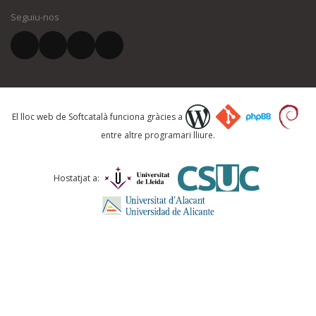
Seguiu-nos
El vostre correu electrònic *
Què proposeu?
El lloc web de Softcatalà funciona gràcies a
entre altre programari lliure.
Comentari *
Hostatjat a: