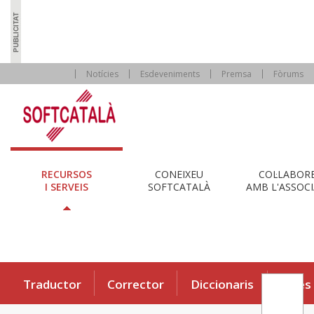
Notícies
Esdeveniments
Premsa
Fòrums
RECURSOS
CONEIXEU
COL·LABOR
I SERVEIS
SOFTCATALÀ
AMB L'ASSOCI
Traductor
Corrector
Diccionaris
Eines