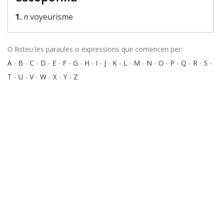
1.
n
voyeurisme
O llisteu les paraules o expressions que comencen per:
A
-
B
-
C
-
D
-
E
-
F
-
G
-
H
-
I
-
J
-
K
-
L
-
M
-
N
-
O
-
P
-
Q
-
R
-
S
-
T
-
U
-
V
-
W
-
X
-
Y
-
Z