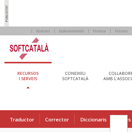
Notícies
Esdeveniments
Premsa
Fòrums
RECURSOS
CONEIXEU
COL·LABOR
I SERVEIS
SOFTCATALÀ
AMB L'ASSOCI
Traductor
Corrector
Diccionaris
Eines