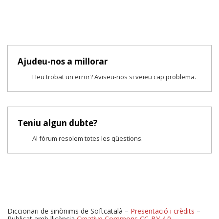
Ajudeu-nos a millorar
Heu trobat un error? Aviseu-nos si veieu cap problema.
Teniu algun dubte?
Al fòrum resolem totes les qüestions.
Diccionari de sinònims de Softcatalà –
Presentació i crèdits
–
Publicat amb llicència
Creative Commons CC-BY 4.0