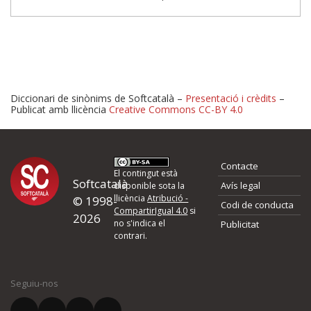
Diccionari de sinònims de Softcatalà –
Presentació i crèdits
–
Publicat amb llicència
Creative Commons CC-BY 4.0
Proposeu-nos millores o 
Contacte
d'errors
El contingut està
Softcatalà
Avís legal
disponible sota la
llicència
Atribució -
© 1998-
Codi de conducta
Si heu trobat un error o voleu proposar alguna millora, ompliu els ca
CompartirIgual 4.0
si
2026
quina és la millora que proposeu o l'error del qual voleu informar-no
no s'indica el
Publicitat
contrari.
El vostre nom *
Seguiu-nos