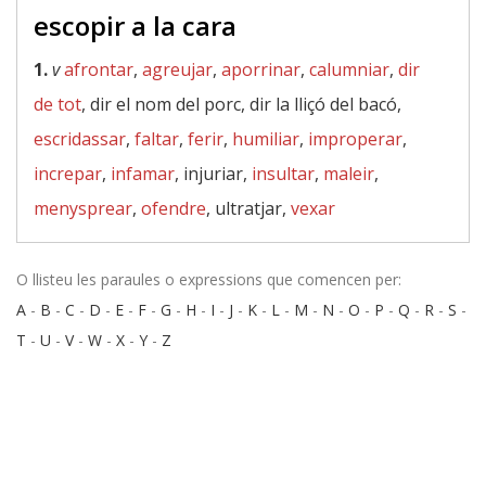
escopir a la cara
1.
v
afrontar
,
agreujar
,
aporrinar
,
calumniar
,
dir
de tot
, dir el nom del porc, dir la lliçó del bacó,
escridassar
,
faltar
,
ferir
,
humiliar
,
improperar
,
increpar
,
infamar
, injuriar,
insultar
,
maleir
,
menysprear
,
ofendre
, ultratjar,
vexar
O llisteu les paraules o expressions que comencen per:
A
-
B
-
C
-
D
-
E
-
F
-
G
-
H
-
I
-
J
-
K
-
L
-
M
-
N
-
O
-
P
-
Q
-
R
-
S
-
T
-
U
-
V
-
W
-
X
-
Y
-
Z