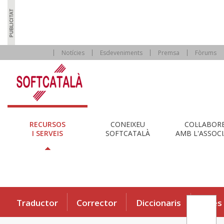
Notícies
Esdeveniments
Premsa
Fòrums
RECURSOS
CONEIXEU
COL·LABOR
I SERVEIS
SOFTCATALÀ
AMB L'ASSOCI
Traductor
Corrector
Diccionaris
Eines