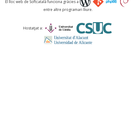
El lloc web de Softcatalà funciona gràcies a
entre altre programari lliure.
Comentari *
Hostatjat a:
ENVIA