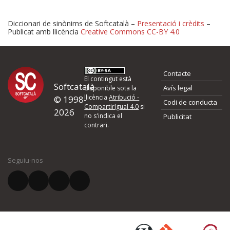
Diccionari de sinònims de Softcatalà –
Presentació i crèdits
–
Publicat amb llicència
Creative Commons CC-BY 4.0
Proposeu-nos millores o 
Contacte
d'errors
El contingut està
Softcatalà
Avís legal
disponible sota la
llicència
Atribució -
© 1998-
Codi de conducta
Si heu trobat un error o voleu proposar alguna millora, ompliu els ca
CompartirIgual 4.0
si
2026
quina és la millora que proposeu o l'error del qual voleu informar-no
no s'indica el
Publicitat
contrari.
El vostre nom *
Seguiu-nos
El vostre correu electrònic *
Què proposeu?