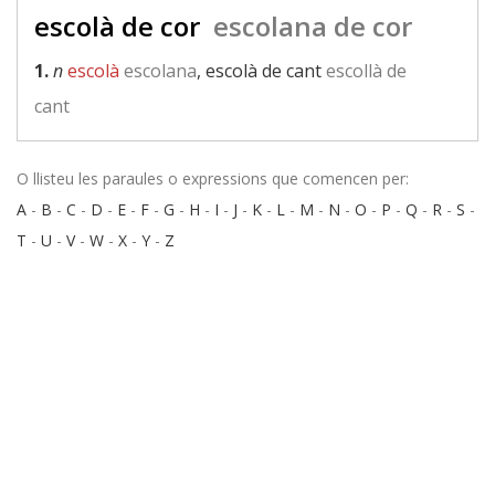
escolà de cor
escolana de cor
1.
n
escolà
escolana
, escolà de cant
escollà de
cant
O llisteu les paraules o expressions que comencen per:
A
-
B
-
C
-
D
-
E
-
F
-
G
-
H
-
I
-
J
-
K
-
L
-
M
-
N
-
O
-
P
-
Q
-
R
-
S
-
T
-
U
-
V
-
W
-
X
-
Y
-
Z