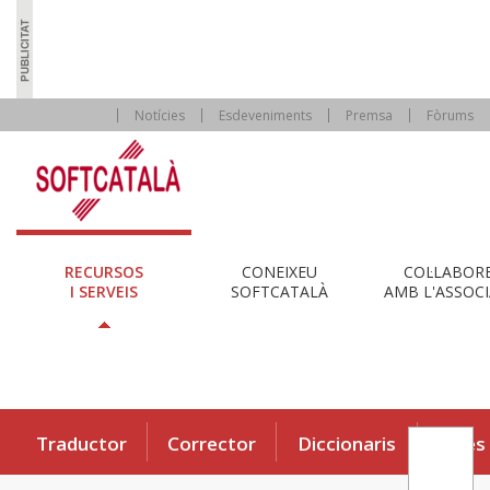
Notícies
Esdeveniments
Premsa
Fòrums
RECURSOS
CONEIXEU
COL·LABOR
I SERVEIS
SOFTCATALÀ
AMB L'ASSOCI
Traductor
Corrector
Diccionaris
Eines