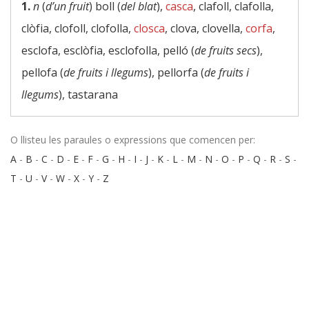
1.
n
(
d’un fruit
) boll (
del blat
),
casca
, clafoll, clafolla,
clòfia, clofoll, clofolla,
closca
, clova, clovella,
corfa
,
esclofa, esclòfia, esclofolla, pelló (
de fruits secs
),
pellofa (
de fruits i llegums
), pellorfa (
de fruits i
llegums
), tastarana
O llisteu les paraules o expressions que comencen per:
A
-
B
-
C
-
D
-
E
-
F
-
G
-
H
-
I
-
J
-
K
-
L
-
M
-
N
-
O
-
P
-
Q
-
R
-
S
-
T
-
U
-
V
-
W
-
X
-
Y
-
Z