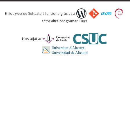
Què proposeu?
El lloc web de Softcatalà funciona gràcies a
entre altre programari lliure.
Comentari *
Hostatjat a:
ENVIA