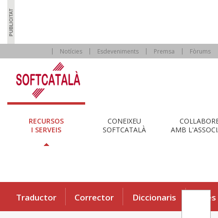
Notícies
Esdeveniments
Premsa
Fòrums
RECURSOS
CONEIXEU
COL·LABOR
I SERVEIS
SOFTCATALÀ
AMB L'ASSOCI
Traductor
Corrector
Diccionaris
Eines