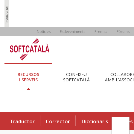
Notícies
Esdeveniments
Premsa
Fòrums
RECURSOS
CONEIXEU
COL·LABOR
I SERVEIS
SOFTCATALÀ
AMB L'ASSOCI
Traductor
Corrector
Diccionaris
Eines