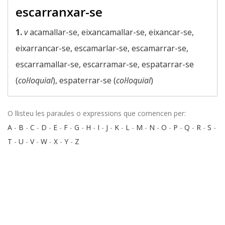
escarranxar-se
1.
v
acamallar-se, eixancamallar-se, eixancar-se,
eixarrancar-se, escamarlar-se, escamarrar-se,
escarramallar-se, escarramar-se, espatarrar-se
(
col·loquial
), espaterrar-se (
col·loquial
)
O llisteu les paraules o expressions que comencen per:
A
-
B
-
C
-
D
-
E
-
F
-
G
-
H
-
I
-
J
-
K
-
L
-
M
-
N
-
O
-
P
-
Q
-
R
-
S
-
T
-
U
-
V
-
W
-
X
-
Y
-
Z