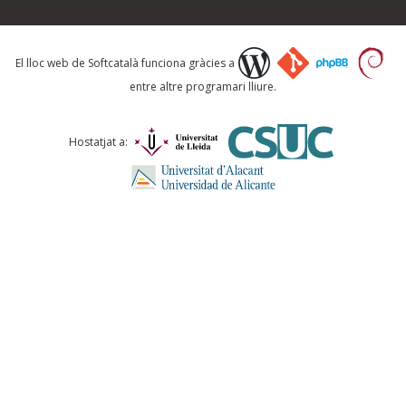
Què proposeu?
El lloc web de Softcatalà funciona gràcies a
entre altre programari lliure.
Comentari *
Hostatjat a:
ENVIA