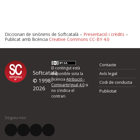
Diccionari de sinònims de Softcatalà –
Presentació i crèdits
–
Publicat amb llicència
Creative Commons CC-BY 4.0
Proposeu-nos millores o 
Contacte
d'errors
El contingut està
Softcatalà
Avís legal
disponible sota la
llicència
Atribució -
© 1998-
Codi de conducta
Si heu trobat un error o voleu proposar alguna millora, ompliu els ca
CompartirIgual 4.0
si
2026
quina és la millora que proposeu o l'error del qual voleu informar-no
no s'indica el
Publicitat
contrari.
El vostre nom *
Seguiu-nos
El vostre correu electrònic *