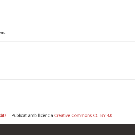
lema.
dits
– Publicat amb llicència
Creative Commons CC-BY 4.0