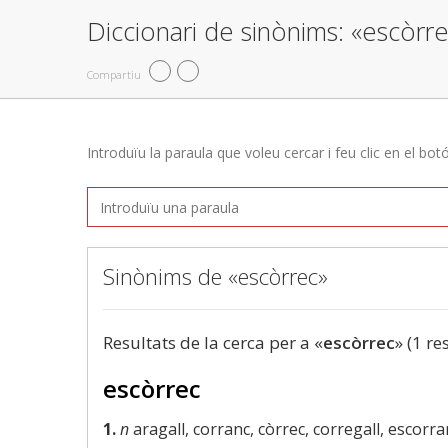
Diccionari de sinònims: «escòrr
Compartiu
Introduïu la paraula que voleu cercar i feu clic en el bot
Sinònims de «escòrrec»
Resultats de la cerca per a «
escòrrec
» (1 re
escòrrec
1.
n
aragall, corranc, còrrec, corregall, escorr