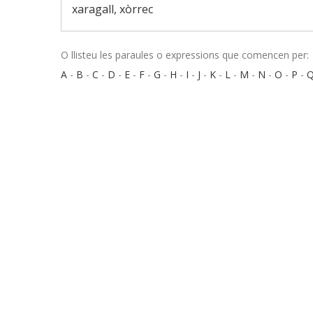
xaragall, xòrrec
O llisteu les paraules o expressions que comencen per:
A
-
B
-
C
-
D
-
E
-
F
-
G
-
H
-
I
-
J
-
K
-
L
-
M
-
N
-
O
-
P
-