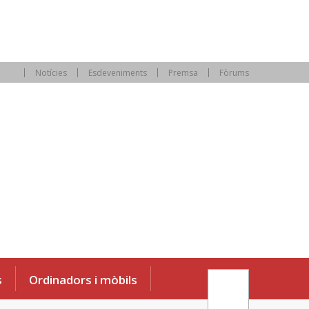
Notícies
Esdeveniments
Premsa
Fòrums
s
Ordinadors i mòbils