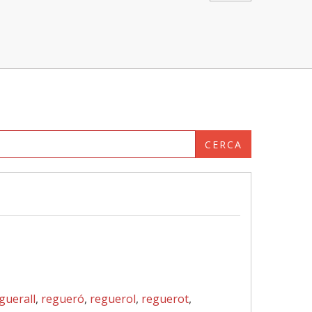
CERCA
guerall
,
regueró
,
reguerol
,
reguerot
,