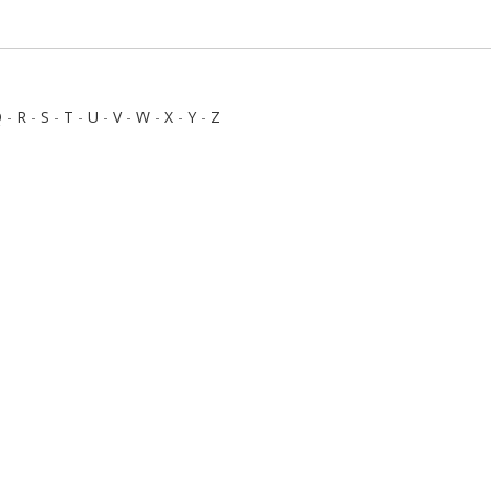
Q
-
R
-
S
-
T
-
U
-
V
-
W
-
X
-
Y
-
Z