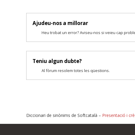
Ajudeu-nos a millorar
Heu trobat un error? Aviseu-nos si veieu cap prob
Teniu algun dubte?
Al fòrum resolem totes les qüestions.
Diccionari de sinònims de Softcatalà –
Presentació i crè