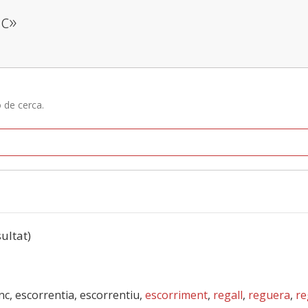
ec»
ó de cerca.
sultat)
anc, escorrentia, escorrentiu,
escorriment
,
regall
,
reguera
,
re