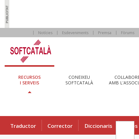
Notícies
Esdeveniments
Premsa
Fòrums
RECURSOS
CONEIXEU
COL·LABOR
I SERVEIS
SOFTCATALÀ
AMB L'ASSOCI
Traductor
Corrector
Diccionaris
Eines