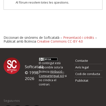
Al fòrum resolem totes les qüestions.
Diccionari de sinònims de Softcatalà –
Presentació i crèdits
–
Publicat amb llicència
Creative Commons CC-BY 4.0
Proposeu-nos millores o 
Contacte
d'errors
El contingut està
Softcatalà
Avís legal
disponible sota la
llicència
Atribució -
© 1998-
Codi de conducta
Si heu trobat un error o voleu proposar alguna millora, ompliu els ca
CompartirIgual 4.0
si
2026
quina és la millora que proposeu o l'error del qual voleu informar-no
no s'indica el
Publicitat
contrari.
El vostre nom *
Seguiu-nos