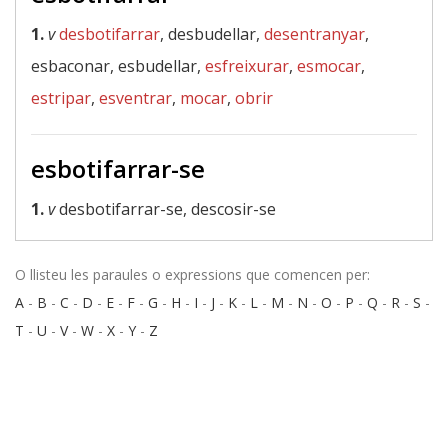
1.
v
desbotifarrar
, desbudellar,
desentranyar
,
esbaconar, esbudellar,
esfreixurar
,
esmocar
,
estripar
,
esventrar
,
mocar
,
obrir
esbotifarrar-se
1.
v
desbotifarrar-se, descosir-se
O llisteu les paraules o expressions que comencen per:
A
-
B
-
C
-
D
-
E
-
F
-
G
-
H
-
I
-
J
-
K
-
L
-
M
-
N
-
O
-
P
-
Q
-
R
-
S
-
T
-
U
-
V
-
W
-
X
-
Y
-
Z