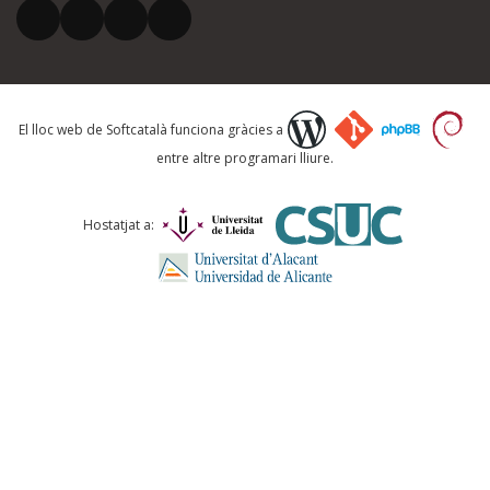
El vostre correu electrònic *
Què proposeu?
El lloc web de Softcatalà funciona gràcies a
entre altre programari lliure.
Comentari *
Hostatjat a:
ENVIA