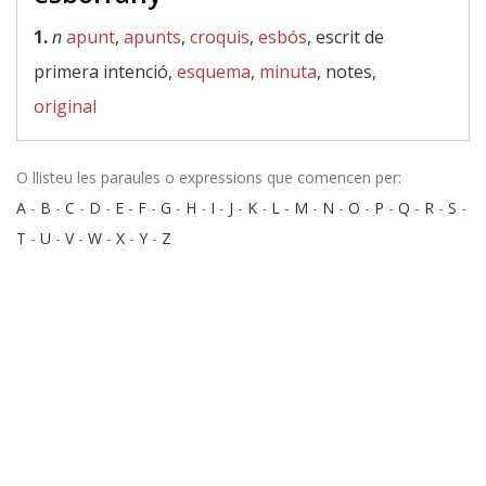
1.
n
apunt
,
apunts
,
croquis
,
esbós
, escrit de
primera intenció,
esquema
,
minuta
, notes,
original
O llisteu les paraules o expressions que comencen per:
A
-
B
-
C
-
D
-
E
-
F
-
G
-
H
-
I
-
J
-
K
-
L
-
M
-
N
-
O
-
P
-
Q
-
R
-
S
-
T
-
U
-
V
-
W
-
X
-
Y
-
Z