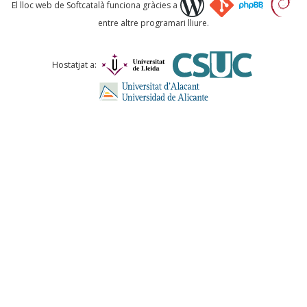
Què proposeu?
El lloc web de Softcatalà funciona gràcies a
entre altre programari lliure.
Comentari *
Hostatjat a:
ENVIA