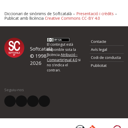
Diccionari de sinònims de Softcatalà –
Presentació i crèdits
–
Publicat amb llicència
Creative Commons CC-BY 4.0
Proposeu-nos millores o 
Contacte
d'errors
El contingut està
Softcatalà
Avís legal
disponible sota la
llicència
Atribució -
© 1998-
Codi de conducta
Si heu trobat un error o voleu proposar alguna millora, ompliu els ca
CompartirIgual 4.0
si
2026
quina és la millora que proposeu o l'error del qual voleu informar-no
no s'indica el
Publicitat
contrari.
El vostre nom *
Seguiu-nos
El vostre correu electrònic *