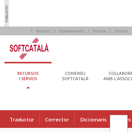
Notícies
Esdeveniments
Premsa
Fòrums
RECURSOS
CONEIXEU
COL·LABOR
I SERVEIS
SOFTCATALÀ
AMB L'ASSOCI
Traductor
Corrector
Diccionaris
Eines