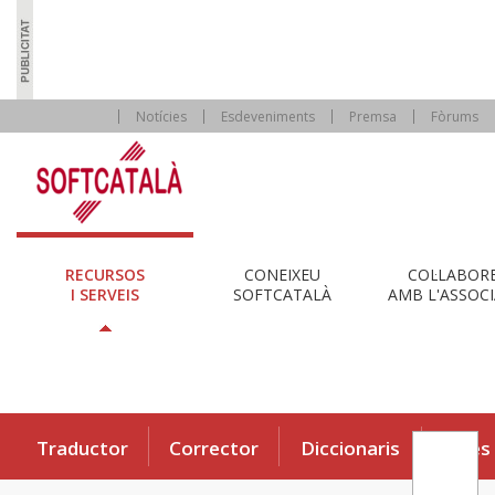
Notícies
Esdeveniments
Premsa
Fòrums
RECURSOS
CONEIXEU
COL·LABOR
I SERVEIS
SOFTCATALÀ
AMB L'ASSOCI
Traductor
Corrector
Diccionaris
Eines