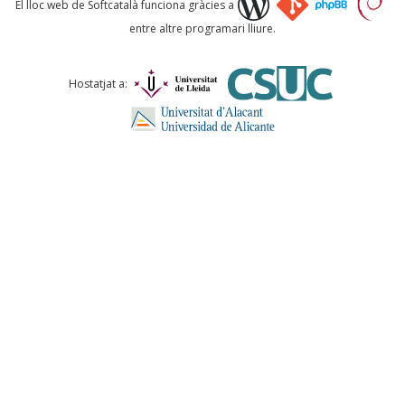
El lloc web de Softcatalà funciona gràcies a
entre altre programari lliure.
Comentari *
Hostatjat a:
ENVIA