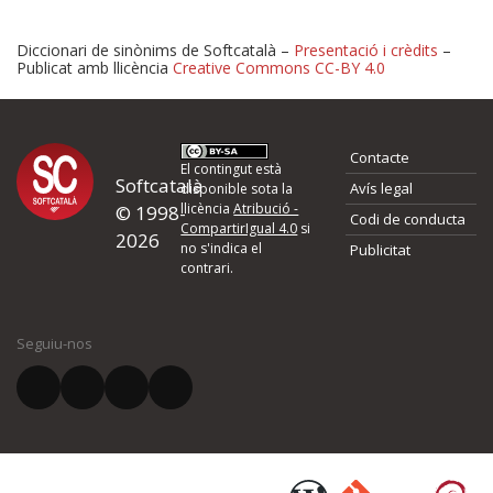
Diccionari de sinònims de Softcatalà –
Presentació i crèdits
–
Publicat amb llicència
Creative Commons CC-BY 4.0
Proposeu-nos millores o 
Contacte
d'errors
El contingut està
Softcatalà
Avís legal
disponible sota la
llicència
Atribució -
© 1998-
Codi de conducta
Si heu trobat un error o voleu proposar alguna millora, ompliu els ca
CompartirIgual 4.0
si
2026
quina és la millora que proposeu o l'error del qual voleu informar-no
no s'indica el
Publicitat
contrari.
El vostre nom *
Seguiu-nos
El vostre correu electrònic *
Què proposeu?