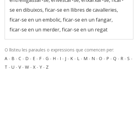
entrelligassar-se, envescar-se, enxarxar-se, ficar-
se en dibuixos, ficar-se en llibres de cavalleries,
ficar-se en un embolic, ficar-se en un fangar,
ficar-se en un merder, ficar-se en un regat
O llisteu les paraules o expressions que comencen per:
A
-
B
-
C
-
D
-
E
-
F
-
G
-
H
-
I
-
J
-
K
-
L
-
M
-
N
-
O
-
P
-
Q
-
R
-
S
-
T
-
U
-
V
-
W
-
X
-
Y
-
Z