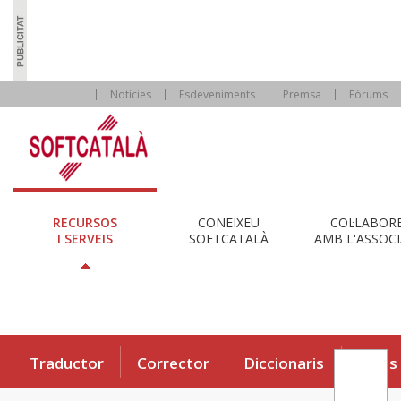
Notícies
Esdeveniments
Premsa
Fòrums
RECURSOS
CONEIXEU
COL·LABOR
I SERVEIS
SOFTCATALÀ
AMB L'ASSOCI
Traductor
Corrector
Diccionaris
Eines