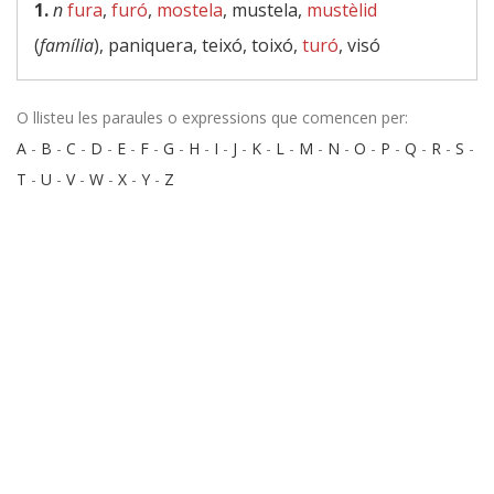
1.
n
fura
,
furó
,
mostela
, mustela,
mustèlid
(
família
), paniquera, teixó, toixó,
turó
, visó
O llisteu les paraules o expressions que comencen per:
A
-
B
-
C
-
D
-
E
-
F
-
G
-
H
-
I
-
J
-
K
-
L
-
M
-
N
-
O
-
P
-
Q
-
R
-
S
-
T
-
U
-
V
-
W
-
X
-
Y
-
Z