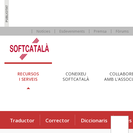
Notícies
Esdeveniments
Premsa
Fòrums
RECURSOS
CONEIXEU
COL·LABOR
I SERVEIS
SOFTCATALÀ
AMB L'ASSOCI
Traductor
Corrector
Diccionaris
Eines