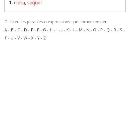
1.
n
era
,
sequer
O llisteu les paraules o expressions que comencen per:
A
-
B
-
C
-
D
-
E
-
F
-
G
-
H
-
I
-
J
-
K
-
L
-
M
-
N
-
O
-
P
-
Q
-
R
-
S
-
T
-
U
-
V
-
W
-
X
-
Y
-
Z