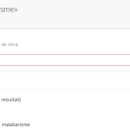
risme»
ó de cerca.
1 resultat)
, malabarisme