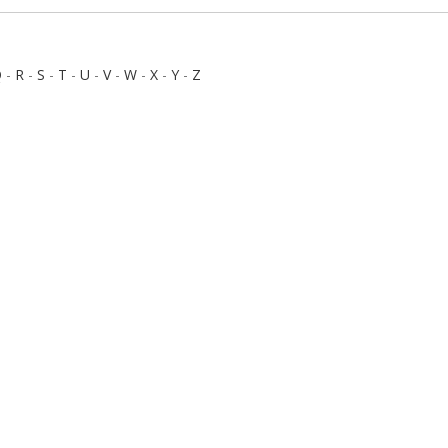
Q
-
R
-
S
-
T
-
U
-
V
-
W
-
X
-
Y
-
Z