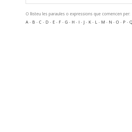
O llisteu les paraules o expressions que comencen per:
A
-
B
-
C
-
D
-
E
-
F
-
G
-
H
-
I
-
J
-
K
-
L
-
M
-
N
-
O
-
P
-