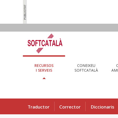
RECURSOS
CONEIXEU
I SERVEIS
SOFTCATALÀ
AMB
Traductor
Corrector
Diccionaris