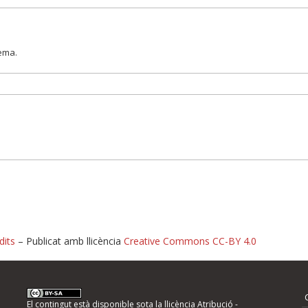
lema.
dits
– Publicat amb llicència
Creative Commons CC-BY 4.0
nformeu d'errors
El contingut està disponible sota la llicència
Atribució -