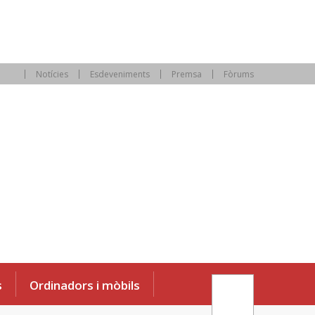
Notícies
Esdeveniments
Premsa
Fòrums
s
Ordinadors i mòbils