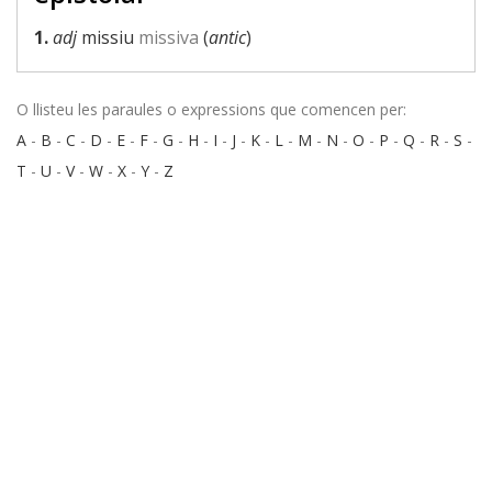
1.
adj
missiu
missiva
(
antic
)
O llisteu les paraules o expressions que comencen per:
A
-
B
-
C
-
D
-
E
-
F
-
G
-
H
-
I
-
J
-
K
-
L
-
M
-
N
-
O
-
P
-
Q
-
R
-
S
-
T
-
U
-
V
-
W
-
X
-
Y
-
Z