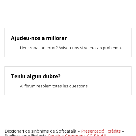
Ajudeu-nos a millorar
Heu trobat un error? Aviseu-nos si veieu cap problema.
Teniu algun dubte?
Al fòrum resolem totes les qüestions.
Diccionari de sinònims de Softcatalà –
Presentació i crèdits
–
Publicat amb llicència
Creative Commons CC-BY 4.0