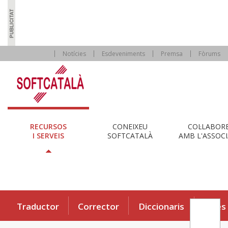
Notícies
Esdeveniments
Premsa
Fòrums
RECURSOS
CONEIXEU
COL·LABOR
I SERVEIS
SOFTCATALÀ
AMB L'ASSOCI
Traductor
Corrector
Diccionaris
Eines