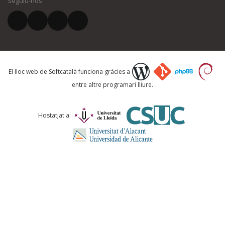
Seguiu-nos
El vostre correu electrònic *
Què proposeu?
El lloc web de Softcatalà funciona gràcies a
entre altre programari lliure.
Comentari *
Hostatjat a: