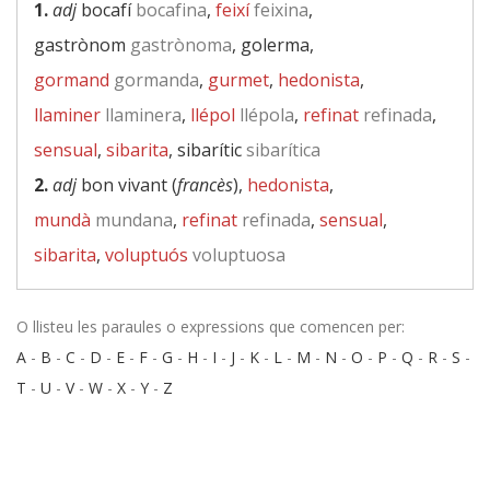
1.
adj
bocafí
bocafina
,
feixí
feixina
,
gastrònom
gastrònoma
, golerma,
gormand
gormanda
,
gurmet
,
hedonista
,
llaminer
llaminera
,
llépol
llépola
,
refinat
refinada
,
sensual
,
sibarita
, sibarític
sibarítica
2.
adj
bon vivant (
francès
),
hedonista
,
mundà
mundana
,
refinat
refinada
,
sensual
,
sibarita
,
voluptuós
voluptuosa
O llisteu les paraules o expressions que comencen per:
A
-
B
-
C
-
D
-
E
-
F
-
G
-
H
-
I
-
J
-
K
-
L
-
M
-
N
-
O
-
P
-
Q
-
R
-
S
-
T
-
U
-
V
-
W
-
X
-
Y
-
Z