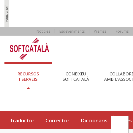
Notícies
Esdeveniments
Premsa
Fòrums
RECURSOS
CONEIXEU
COL·LABOR
I SERVEIS
SOFTCATALÀ
AMB L'ASSOCI
Traductor
Corrector
Diccionaris
Eines