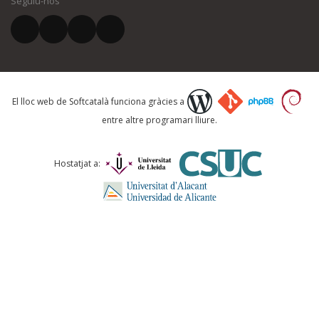
Seguiu-nos
El vostre correu electrònic *
Què proposeu?
El lloc web de Softcatalà funciona gràcies a
entre altre programari lliure.
Comentari *
Hostatjat a: