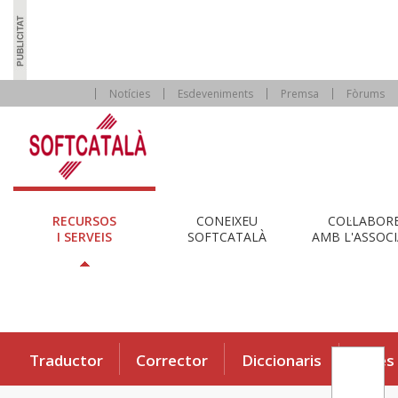
Notícies
Esdeveniments
Premsa
Fòrums
RECURSOS
CONEIXEU
COL·LABOR
I SERVEIS
SOFTCATALÀ
AMB L'ASSOCI
Traductor
Corrector
Diccionaris
Eines