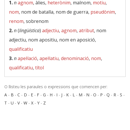
1.
n
agnom
, àlies,
heterònim
, malnom,
motiu
,
nom
, nom de batalla, nom de guerra,
pseudònim
,
renom
, sobrenom
2.
n
(
lingüística
)
adjectiu
,
agnom
,
atribut
, nom
adjectiu, nom apositiu, nom en aposició,
qualificatiu
3.
n
apel·lació
,
apel·latiu
,
denominació
,
nom
,
qualificatiu
,
títol
O llisteu les paraules o expressions que comencen per:
A
-
B
-
C
-
D
-
E
-
F
-
G
-
H
-
I
-
J
-
K
-
L
-
M
-
N
-
O
-
P
-
Q
-
R
-
S
-
T
-
U
-
V
-
W
-
X
-
Y
-
Z