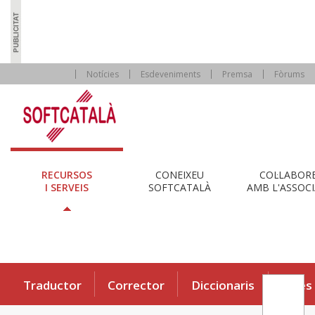
Notícies
Esdeveniments
Premsa
Fòrums
RECURSOS
CONEIXEU
COL·LABOR
I SERVEIS
SOFTCATALÀ
AMB L'ASSOCI
Traductor
Corrector
Diccionaris
Eines