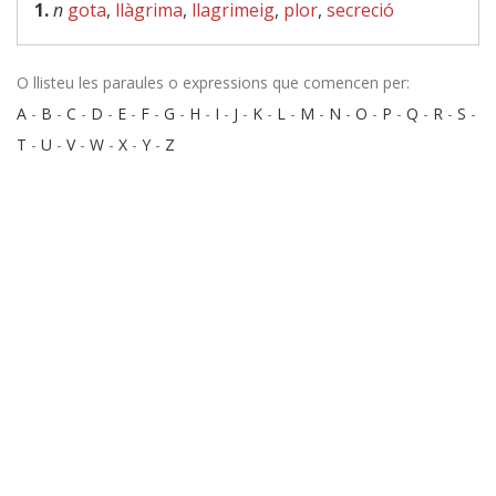
1.
n
gota
,
llàgrima
,
llagrimeig
,
plor
,
secreció
O llisteu les paraules o expressions que comencen per:
A
-
B
-
C
-
D
-
E
-
F
-
G
-
H
-
I
-
J
-
K
-
L
-
M
-
N
-
O
-
P
-
Q
-
R
-
S
-
T
-
U
-
V
-
W
-
X
-
Y
-
Z