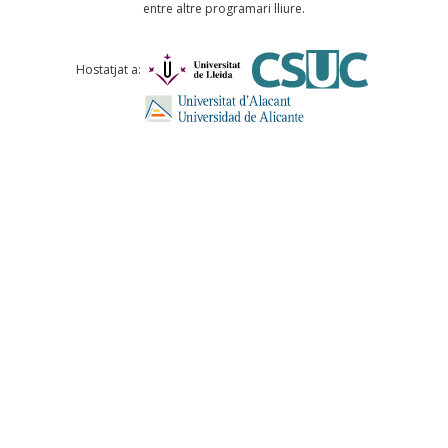
entre altre programari lliure.
Comentari *
Hostatjat a:
ENVIA