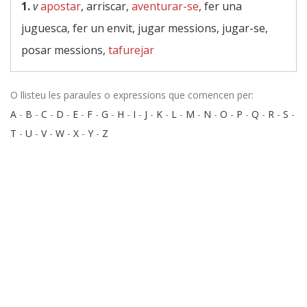
1.
v
apostar
, arriscar,
aventurar-se
, fer una
juguesca, fer un envit, jugar messions, jugar-se,
posar messions,
tafurejar
O llisteu les paraules o expressions que comencen per:
A
-
B
-
C
-
D
-
E
-
F
-
G
-
H
-
I
-
J
-
K
-
L
-
M
-
N
-
O
-
P
-
Q
-
R
-
S
-
T
-
U
-
V
-
W
-
X
-
Y
-
Z