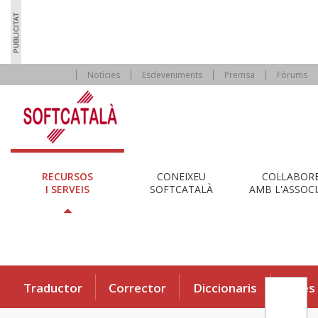
Notícies
Esdeveniments
Premsa
Fòrums
RECURSOS
CONEIXEU
COL·LABOR
I SERVEIS
SOFTCATALÀ
AMB L'ASSOCI
Traductor
Corrector
Diccionaris
Eines