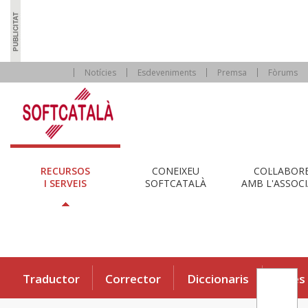
Notícies
Esdeveniments
Premsa
Fòrums
RECURSOS
CONEIXEU
COL·LABOR
I SERVEIS
SOFTCATALÀ
AMB L'ASSOCI
Traductor
Corrector
Diccionaris
Eines