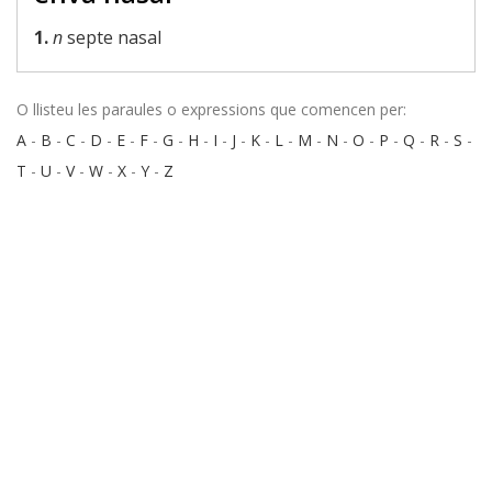
1.
n
septe nasal
O llisteu les paraules o expressions que comencen per:
A
-
B
-
C
-
D
-
E
-
F
-
G
-
H
-
I
-
J
-
K
-
L
-
M
-
N
-
O
-
P
-
Q
-
R
-
S
-
T
-
U
-
V
-
W
-
X
-
Y
-
Z