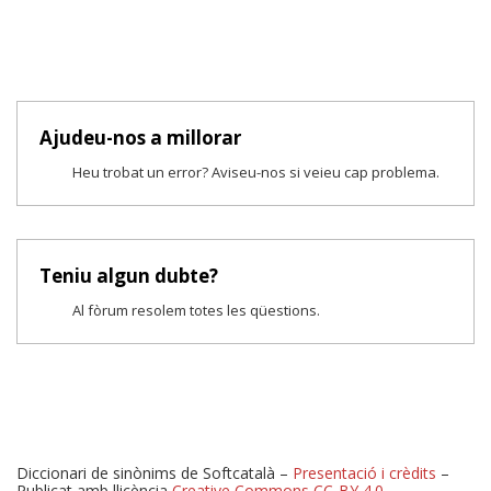
Ajudeu-nos a millorar
Heu trobat un error? Aviseu-nos si veieu cap problema.
Teniu algun dubte?
Al fòrum resolem totes les qüestions.
Diccionari de sinònims de Softcatalà –
Presentació i crèdits
–
Publicat amb llicència
Creative Commons CC-BY 4.0