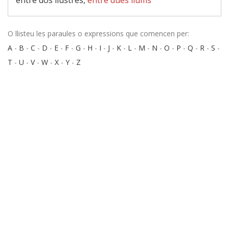
entre dos llustres,
entre dues llums
O llisteu les paraules o expressions que comencen per:
A
-
B
-
C
-
D
-
E
-
F
-
G
-
H
-
I
-
J
-
K
-
L
-
M
-
N
-
O
-
P
-
Q
-
R
-
S
-
T
-
U
-
V
-
W
-
X
-
Y
-
Z