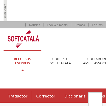
Notícies
Esdeveniments
Premsa
Fòrums
RECURSOS
CONEIXEU
COL·LABOR
I SERVEIS
SOFTCATALÀ
AMB L'ASSOCI
Traductor
Corrector
Diccionaris
Eines