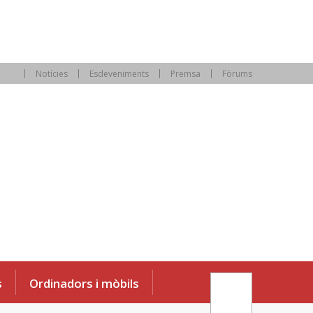
Notícies
Esdeveniments
Premsa
Fòrums
s
Ordinadors i mòbils