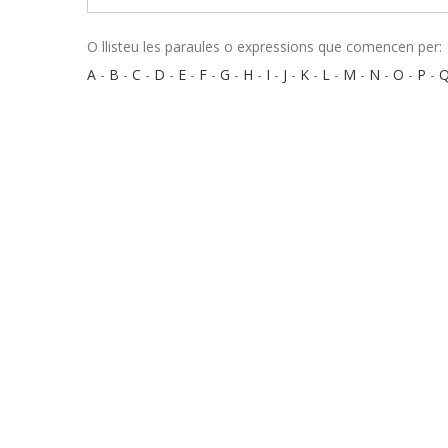
O llisteu les paraules o expressions que comencen per:
A
-
B
-
C
-
D
-
E
-
F
-
G
-
H
-
I
-
J
-
K
-
L
-
M
-
N
-
O
-
P
-