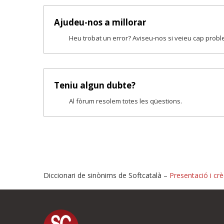
Ajudeu-nos a millorar
Heu trobat un error? Aviseu-nos si veieu cap prob
Teniu algun dubte?
Al fòrum resolem totes les qüestions.
Diccionari de sinònims de Softcatalà –
Presentació i crè
Proposeu-nos millores o i