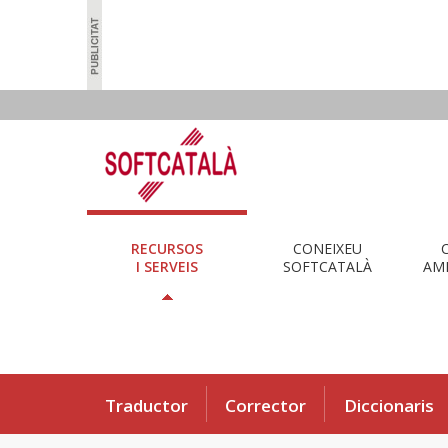
RECURSOS
CONEIXEU
I SERVEIS
SOFTCATALÀ
AMB
Traductor
Corrector
Diccionaris