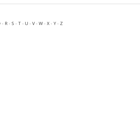
Q
-
R
-
S
-
T
-
U
-
V
-
W
-
X
-
Y
-
Z