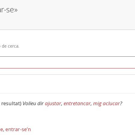
ar-se»
ó de cerca.
1 resultat)
Volíeu dir
ajustar
,
entretancar
,
mig aclucar
?
se
,
entrar-se’n