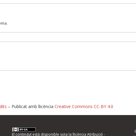
lema.
dits
– Publicat amb llicència
Creative Commons CC-BY 4.0
nformeu d'errors
El contingut està disponible sota la llicència
Atribució -