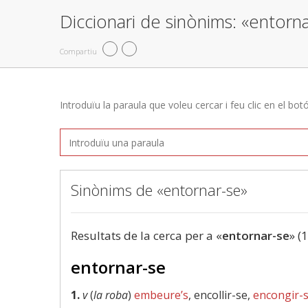
Diccionari de sinònims: «entorn
Compartiu
Introduïu la paraula que voleu cercar i feu clic en el bot
Sinònims de «entornar-se»
Resultats de la cerca per a «
entornar-se
» (
entornar-se
1.
v
(
la roba
)
embeure’s
, encollir-se,
encongir-