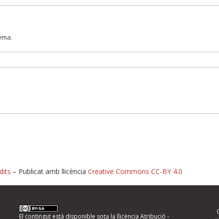
lema.
dits
– Publicat amb llicència
Creative Commons CC-BY 4.0
nformeu d'errors
El contingut està disponible sota la llicència
Atribució -