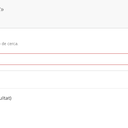
r»
ó de cerca.
ultat)