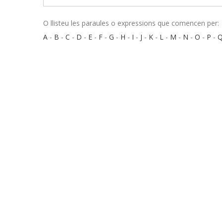
O llisteu les paraules o expressions que comencen per:
A
-
B
-
C
-
D
-
E
-
F
-
G
-
H
-
I
-
J
-
K
-
L
-
M
-
N
-
O
-
P
-