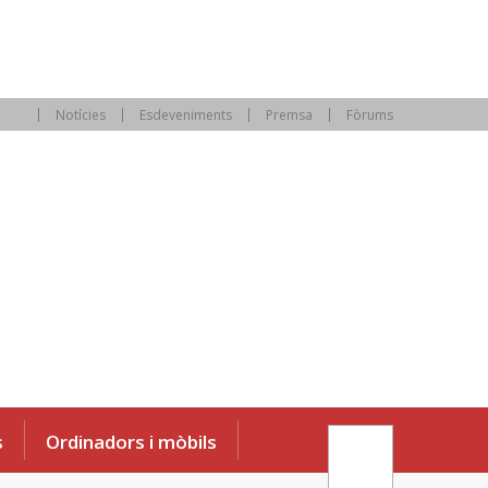
Notícies
Esdeveniments
Premsa
Fòrums
s
Ordinadors i mòbils