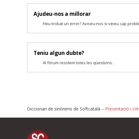
Ajudeu-nos a millorar
Heu trobat un error? Aviseu-nos si veieu cap prob
Teniu algun dubte?
Al fòrum resolem totes les qüestions.
Diccionari de sinònims de Softcatalà –
Presentació i crè
Proposeu-nos millores o i