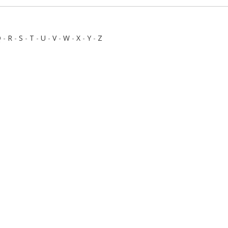
Q
-
R
-
S
-
T
-
U
-
V
-
W
-
X
-
Y
-
Z