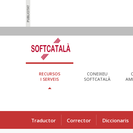
RECURSOS
CONEIXEU
I SERVEIS
SOFTCATALÀ
AMB
Traductor
Corrector
Diccionaris