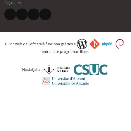
Seguiu-nos
El vostre correu electrònic *
Què proposeu?
El lloc web de Softcatalà funciona gràcies a
entre altre programari lliure.
Comentari *
Hostatjat a: