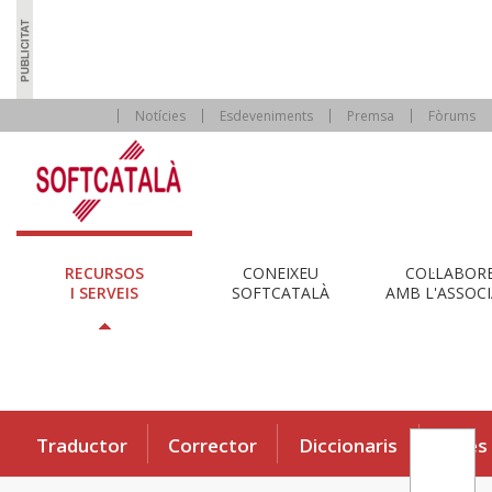
Notícies
Esdeveniments
Premsa
Fòrums
RECURSOS
CONEIXEU
COL·LABOR
I SERVEIS
SOFTCATALÀ
AMB L'ASSOCI
Traductor
Corrector
Diccionaris
Eines