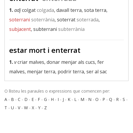
1.
adj
colgat
colgada
, davall terra, sota terra,
soterrani
soterrània
, soterrat
soterrada
,
subjacent
, subterrani
subterrània
estar mort i enterrat
1.
v
criar malves, donar menjar als cucs, fer
malves, menjar terra, podrir terra, ser al sac
O llisteu les paraules o expressions que comencen per:
A
-
B
-
C
-
D
-
E
-
F
-
G
-
H
-
I
-
J
-
K
-
L
-
M
-
N
-
O
-
P
-
Q
-
R
-
S
-
T
-
U
-
V
-
W
-
X
-
Y
-
Z