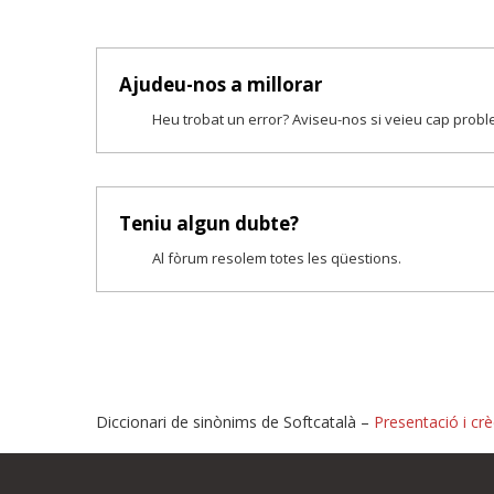
Ajudeu-nos a millorar
Heu trobat un error? Aviseu-nos si veieu cap prob
Teniu algun dubte?
Al fòrum resolem totes les qüestions.
Diccionari de sinònims de Softcatalà –
Presentació i crè