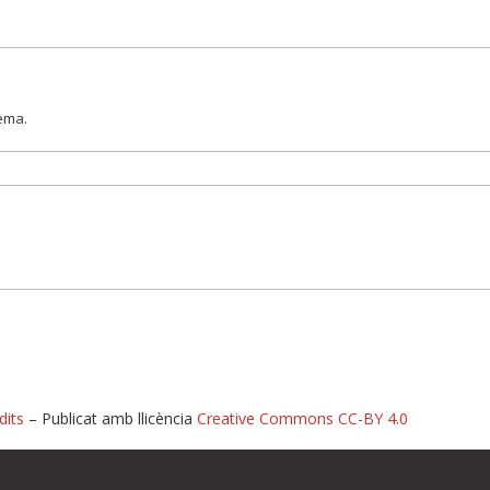
lema.
dits
– Publicat amb llicència
Creative Commons CC-BY 4.0