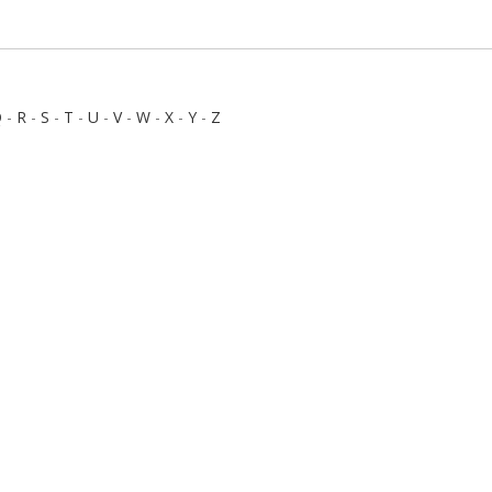
Q
-
R
-
S
-
T
-
U
-
V
-
W
-
X
-
Y
-
Z