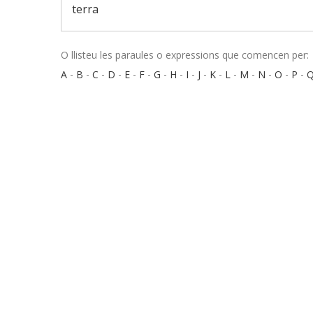
terra
O llisteu les paraules o expressions que comencen per:
A
-
B
-
C
-
D
-
E
-
F
-
G
-
H
-
I
-
J
-
K
-
L
-
M
-
N
-
O
-
P
-