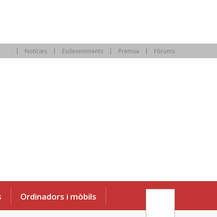
Notícies
Esdeveniments
Premsa
Fòrums
s
Ordinadors i mòbils