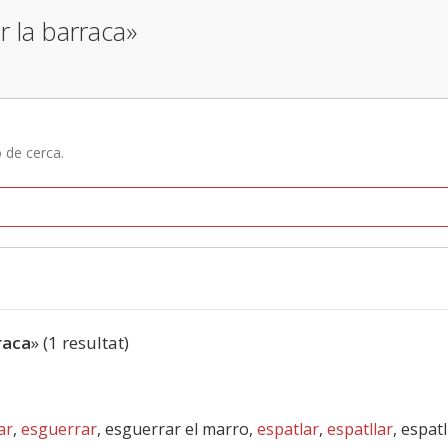
r la barraca»
ó de cerca.
raca
» (1 resultat)
ar
,
esguerrar
, esguerrar el marro,
espatlar
,
espatllar
, espatl