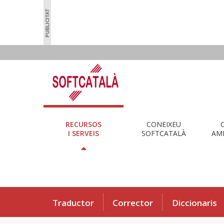
RECURSOS
CONEIXEU
I SERVEIS
SOFTCATALÀ
AMB
Traductor
Corrector
Diccionaris