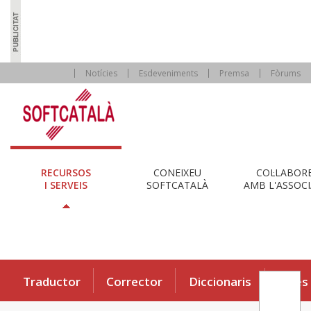
Notícies
Esdeveniments
Premsa
Fòrums
RECURSOS
CONEIXEU
COL·LABOR
I SERVEIS
SOFTCATALÀ
AMB L'ASSOCI
Traductor
Corrector
Diccionaris
Eines