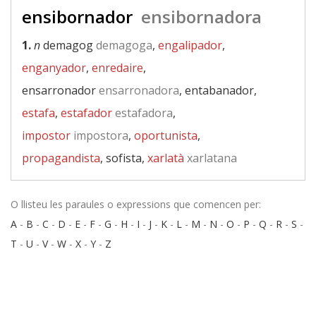
ensibornador
ensibornadora
1.
n
demagog
demagoga
,
engalipador
,
enganyador
,
enredaire
,
ensarronador
ensarronadora
, entabanador,
estafa
,
estafador
estafadora
,
impostor
impostora
,
oportunista
,
propagandista
, sofista,
xarlatà
xarlatana
O llisteu les paraules o expressions que comencen per:
A
-
B
-
C
-
D
-
E
-
F
-
G
-
H
-
I
-
J
-
K
-
L
-
M
-
N
-
O
-
P
-
Q
-
R
-
S
-
T
-
U
-
V
-
W
-
X
-
Y
-
Z