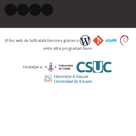
El vostre correu electrònic *
Què proposeu?
El lloc web de Softcatalà funciona gràcies a
entre altre programari lliure.
Comentari *
Hostatjat a:
ENVIA