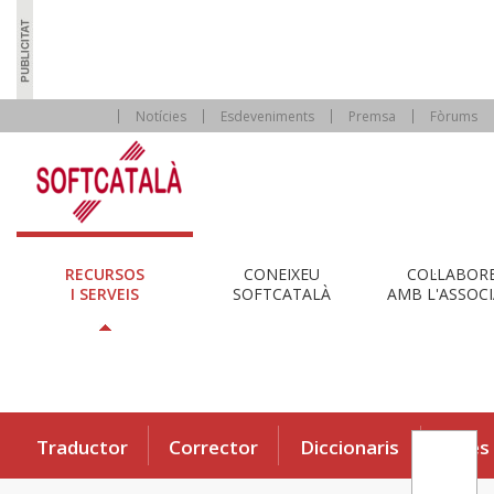
Notícies
Esdeveniments
Premsa
Fòrums
RECURSOS
CONEIXEU
COL·LABOR
I SERVEIS
SOFTCATALÀ
AMB L'ASSOCI
Traductor
Corrector
Diccionaris
Eines