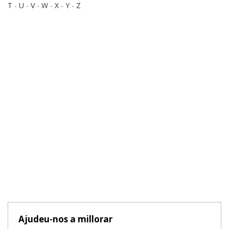
T
-
U
-
V
-
W
-
X
-
Y
-
Z
Ajudeu-nos a millorar