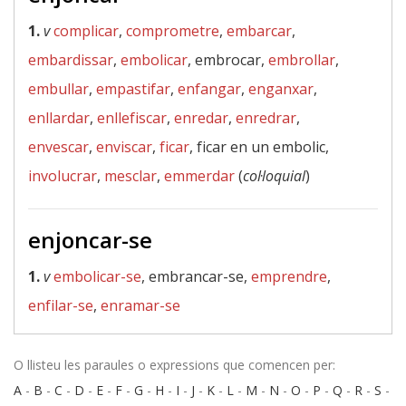
1.
v
complicar
,
comprometre
,
embarcar
,
embardissar
,
embolicar
, embrocar,
embrollar
,
embullar
,
empastifar
,
enfangar
,
enganxar
,
enllardar
,
enllefiscar
,
enredar
,
enredrar
,
envescar
,
enviscar
,
ficar
, ficar en un embolic,
involucrar
,
mesclar
,
emmerdar
(
col·loquial
)
enjoncar-se
1.
v
embolicar-se
, embrancar-se,
emprendre
,
enfilar-se
,
enramar-se
O llisteu les paraules o expressions que comencen per:
A
-
B
-
C
-
D
-
E
-
F
-
G
-
H
-
I
-
J
-
K
-
L
-
M
-
N
-
O
-
P
-
Q
-
R
-
S
-