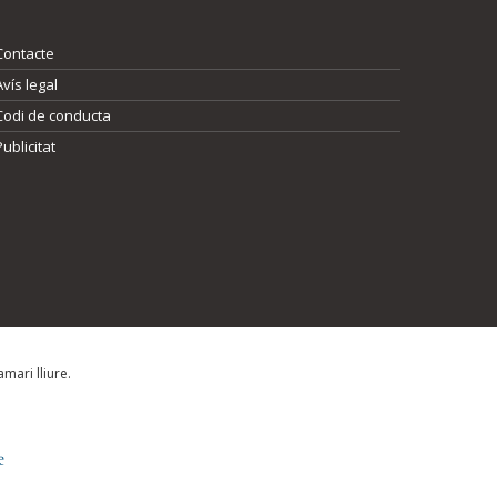
Contacte
Avís legal
Codi de conducta
Publicitat
mari lliure.