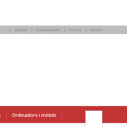
Notícies
Esdeveniments
Premsa
Fòrums
s
Ordinadors i mòbils