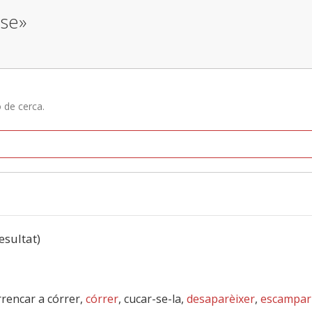
-se»
ó de cerca.
resultat)
arrencar a córrer,
córrer
, cucar-se-la,
desaparèixer
,
escampar 