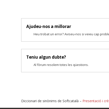
Ajudeu-nos a millorar
Heu trobat un error? Aviseu-nos si veieu cap prob
Teniu algun dubte?
Al fòrum resolem totes les qüestions.
Diccionari de sinònims de Softcatalà –
Presentació i crè