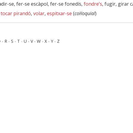
adir-se, fer-se escàpol, fer-se fonedís,
fondre’s
, fugir, girar 
,
tocar pirandó
,
volar
,
espitxar-se
(
col·loquial
)
Q
-
R
-
S
-
T
-
U
-
V
-
W
-
X
-
Y
-
Z