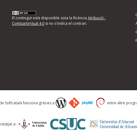
nformeu d'errors
El contingut està disponible sota la llicència
Atribució -
CompartirIgual 4.0
si no s'indica el contrari.
mps següents i descriviu quina és la millora que
 de Softcatalà funciona gràcies a
entre altre progra
statjat a: