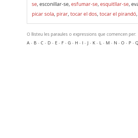
se
, esconillar-se,
esfumar-se
,
esquitllar-se
, ev
picar sola
,
pirar
,
tocar el dos
,
tocar el pirandó
O llisteu les paraules o expressions que comencen per:
A
-
B
-
C
-
D
-
E
-
F
-
G
-
H
-
I
-
J
-
K
-
L
-
M
-
N
-
O
-
P
-