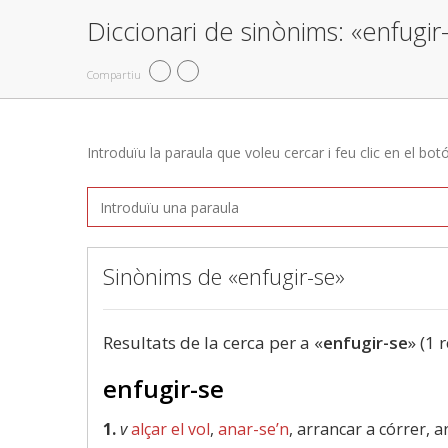
Diccionari de sinònims: «enfugir
Compartiu
Introduïu la paraula que voleu cercar i feu clic en el bot
Sinònims de «enfugir-se»
Resultats de la cerca per a «
enfugir-se
» (1 
enfugir-se
1.
v
alçar el vol
,
anar-se’n
, arrancar a córrer, 