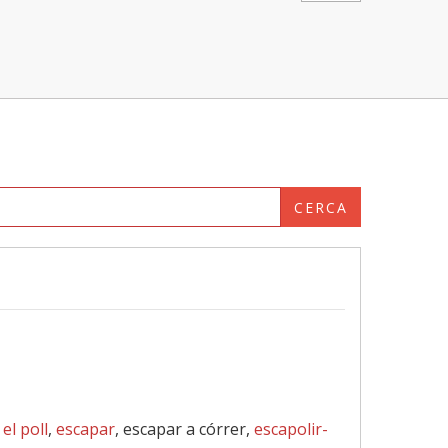
CERCA
el poll
,
escapar
, escapar a córrer,
escapolir-