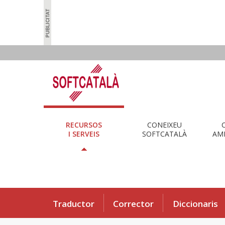
RECURSOS
CONEIXEU
I SERVEIS
SOFTCATALÀ
AMB
Traductor
Corrector
Diccionaris