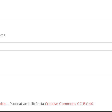
lema.
dits
– Publicat amb llicència
Creative Commons CC-BY 4.0