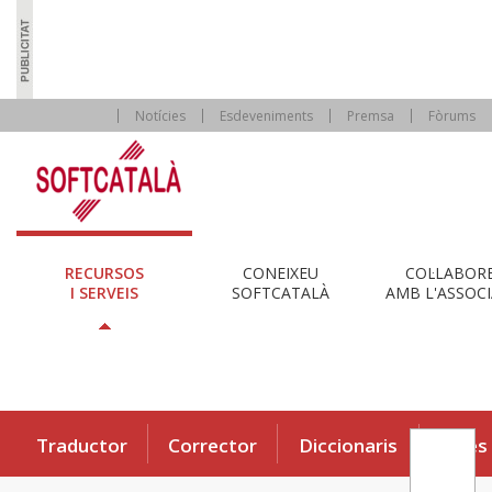
Notícies
Esdeveniments
Premsa
Fòrums
RECURSOS
CONEIXEU
COL·LABOR
I SERVEIS
SOFTCATALÀ
AMB L'ASSOCI
Traductor
Corrector
Diccionaris
Eines