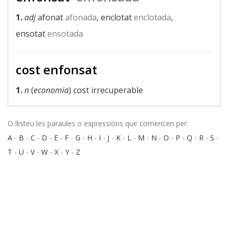
1.
adj
afonat
afonada
, enclotat
enclotada
,
ensotat
ensotada
cost enfonsat
1.
n
(
economia
) cost irrecuperable
O llisteu les paraules o expressions que comencen per:
A
-
B
-
C
-
D
-
E
-
F
-
G
-
H
-
I
-
J
-
K
-
L
-
M
-
N
-
O
-
P
-
Q
-
R
-
S
-
T
-
U
-
V
-
W
-
X
-
Y
-
Z