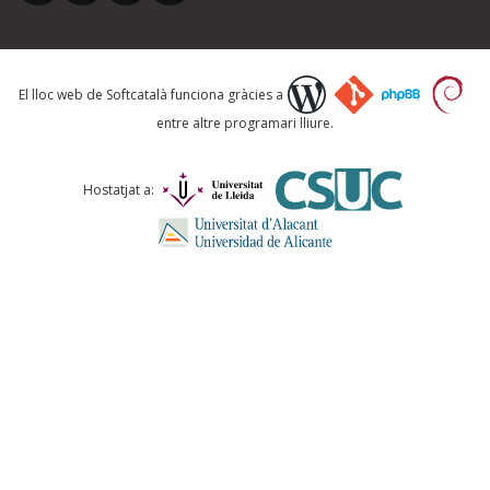
Què proposeu?
El lloc web de Softcatalà funciona gràcies a
entre altre programari lliure.
Comentari *
Hostatjat a:
ENVIA