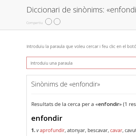
Diccionari de sinònims: «enfondi
Compartiu
Introduïu la paraula que voleu cercar i feu clic en el bot
Sinònims de «enfondir»
Resultats de la cerca per a «
enfondir
» (1 re
enfondir
1.
v
aprofundir
, atonyar, bescavar,
cavar
, cavu