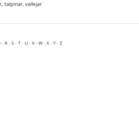
r
, talpinar, vallejar
Q
-
R
-
S
-
T
-
U
-
V
-
W
-
X
-
Y
-
Z