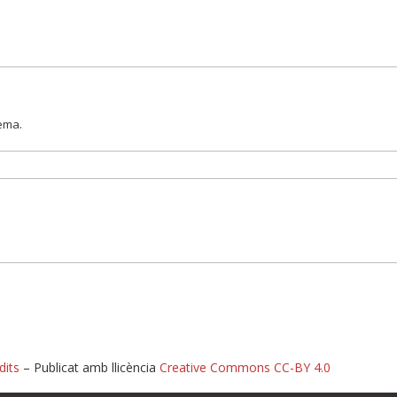
lema.
dits
– Publicat amb llicència
Creative Commons CC-BY 4.0