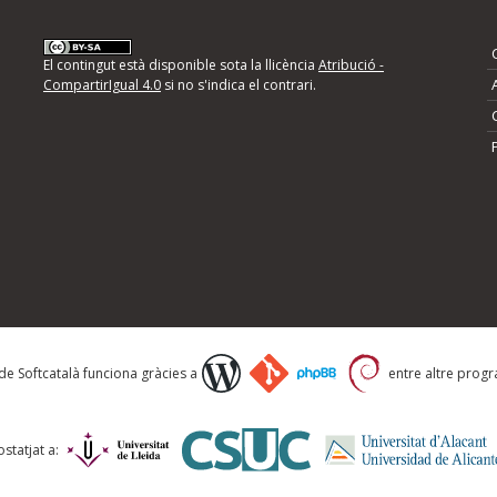
nformeu d'errors
El contingut està disponible sota la llicència
Atribució -
CompartirIgual 4.0
si no s'indica el contrari.
mps següents i descriviu quina és la millora que
 de Softcatalà funciona gràcies a
entre altre progra
statjat a: