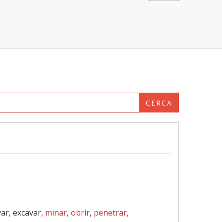
CERCA
var, excavar,
minar
,
obrir
,
penetrar
,