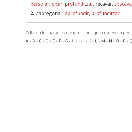
persolar
,
picar
,
profunditzar
, recavar,
soscava
2.
v
apregonar,
aprofundir
,
profunditzar
O llisteu les paraules o expressions que comencen per:
A
-
B
-
C
-
D
-
E
-
F
-
G
-
H
-
I
-
J
-
K
-
L
-
M
-
N
-
O
-
P
-