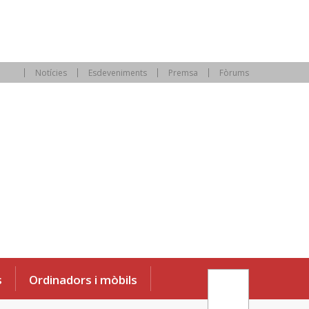
Notícies
Esdeveniments
Premsa
Fòrums
s
Ordinadors i mòbils