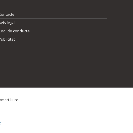
Contacte
Avís legal
Codi de conducta
Publicitat
mari lliure.