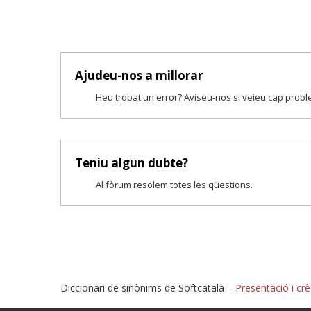
Ajudeu-nos a millorar
Heu trobat un error? Aviseu-nos si veieu cap prob
Teniu algun dubte?
Al fòrum resolem totes les qüestions.
Diccionari de sinònims de Softcatalà –
Presentació i crè