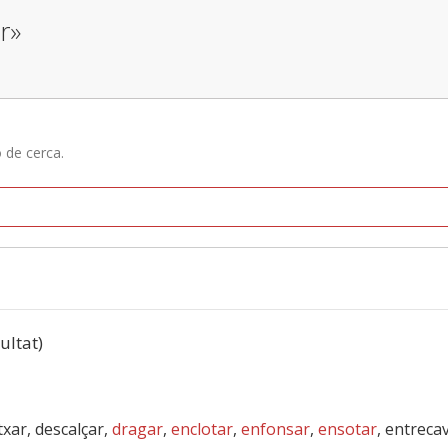
r»
ó de cerca.
sultat)
txar, descalçar,
dragar
,
enclotar
,
enfonsar
,
ensotar
, entreca