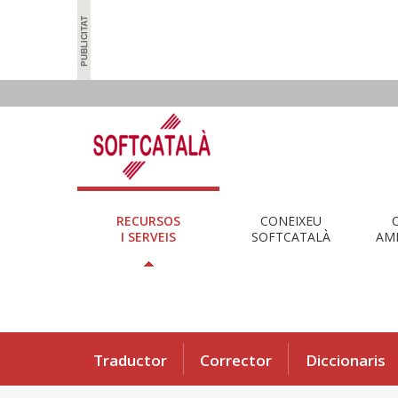
RECURSOS
CONEIXEU
I SERVEIS
SOFTCATALÀ
AMB
Traductor
Corrector
Diccionaris