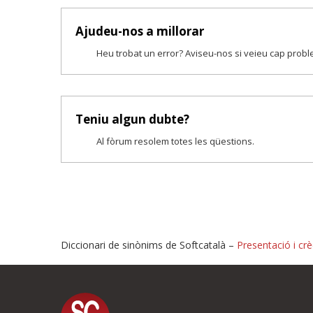
Ajudeu-nos a millorar
Heu trobat un error? Aviseu-nos si veieu cap prob
Teniu algun dubte?
Al fòrum resolem totes les qüestions.
Diccionari de sinònims de Softcatalà –
Presentació i crè
Proposeu-nos millores o i