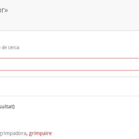
or»
ó de cerca.
sultat)
grimpadora
,
grimpaire