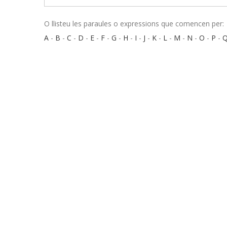
O llisteu les paraules o expressions que comencen per:
A
-
B
-
C
-
D
-
E
-
F
-
G
-
H
-
I
-
J
-
K
-
L
-
M
-
N
-
O
-
P
-