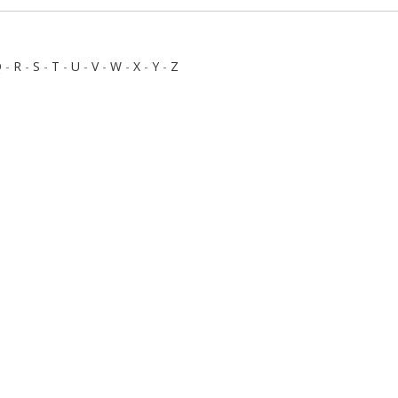
Q
-
R
-
S
-
T
-
U
-
V
-
W
-
X
-
Y
-
Z