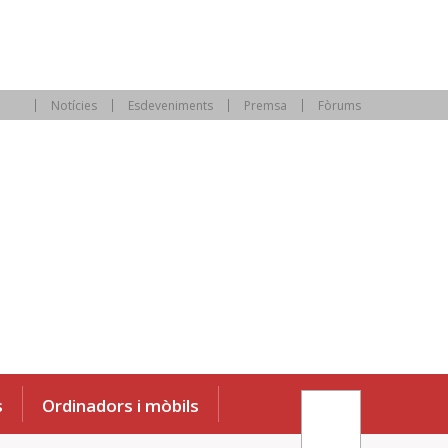
Notícies
Esdeveniments
Premsa
Fòrums
s
Ordinadors i mòbils