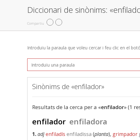
Diccionari de sinònims: «enfilad
Compartiu
Introduïu la paraula que voleu cercar i feu clic en el bot
Sinònims de «enfilador»
Resultats de la cerca per a «
enfilador
» (1 re
enfilador
enfiladora
1.
adj
enfiladís
enfiladissa
(
planta
),
grimpador