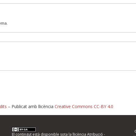
lema.
dits
– Publicat amb llicència
Creative Commons CC-BY 4.0
nformeu d'errors
El contingut està disponible sota la llicència
Atribució -