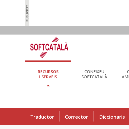
RECURSOS
CONEIXEU
I SERVEIS
SOFTCATALÀ
AMB
Traductor
Corrector
Diccionaris