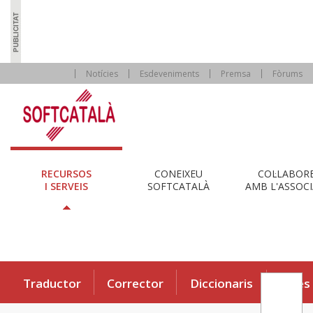
Notícies
Esdeveniments
Premsa
Fòrums
RECURSOS
CONEIXEU
COL·LABOR
I SERVEIS
SOFTCATALÀ
AMB L'ASSOCI
Traductor
Corrector
Diccionaris
Eines