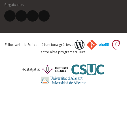
Seguiu-nos
El vostre correu electrònic *
Què proposeu?
El lloc web de Softcatalà funciona gràcies a
entre altre programari lliure.
Comentari *
Hostatjat a: