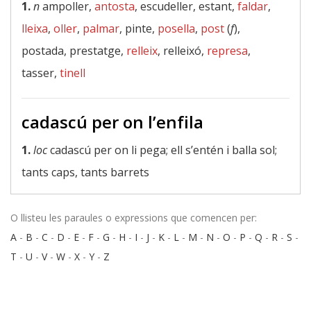
1.
n
ampoller,
antosta
, escudeller, estant,
faldar
,
lleixa
,
oller
,
palmar
, pinte,
posella
,
post
(
f
),
postada, prestatge,
relleix
, relleixó,
represa
,
tasser,
tinell
cadascú per on l’enfila
1.
loc
cadascú per on li pega; ell s’entén i balla sol;
tants caps, tants barrets
O llisteu les paraules o expressions que comencen per:
A
-
B
-
C
-
D
-
E
-
F
-
G
-
H
-
I
-
J
-
K
-
L
-
M
-
N
-
O
-
P
-
Q
-
R
-
S
-
T
-
U
-
V
-
W
-
X
-
Y
-
Z