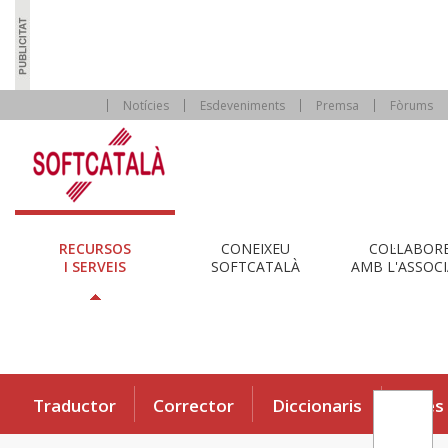
Notícies
Esdeveniments
Premsa
Fòrums
RECURSOS
CONEIXEU
COL·LABOR
I SERVEIS
SOFTCATALÀ
AMB L'ASSOCI
Traductor
Corrector
Diccionaris
Eines