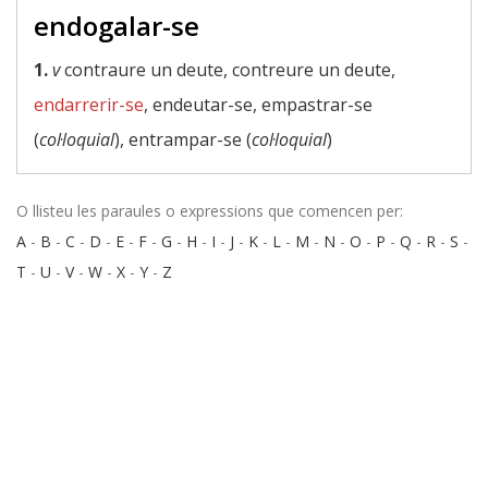
endogalar-se
1.
v
contraure un deute, contreure un deute,
endarrerir-se
, endeutar-se, empastrar-se
(
col·loquial
), entrampar-se (
col·loquial
)
O llisteu les paraules o expressions que comencen per:
A
-
B
-
C
-
D
-
E
-
F
-
G
-
H
-
I
-
J
-
K
-
L
-
M
-
N
-
O
-
P
-
Q
-
R
-
S
-
T
-
U
-
V
-
W
-
X
-
Y
-
Z