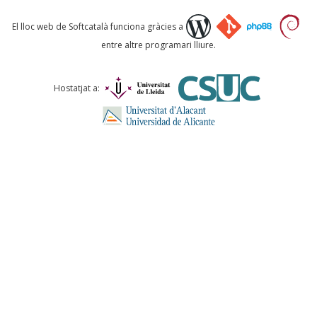
Què proposeu?
El lloc web de Softcatalà funciona gràcies a
entre altre programari lliure.
Comentari *
Hostatjat a:
ENVIA