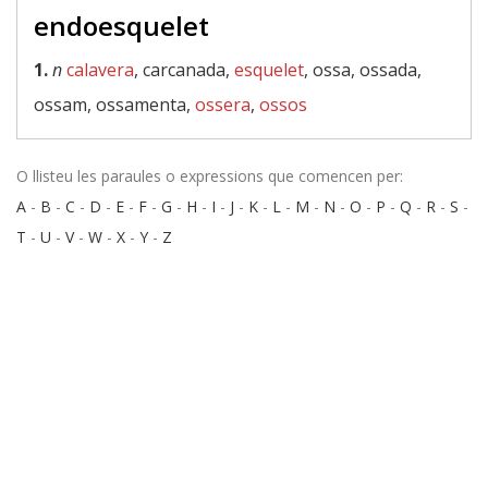
endoesquelet
1.
n
calavera
, carcanada,
esquelet
, ossa, ossada,
ossam, ossamenta,
ossera
,
ossos
O llisteu les paraules o expressions que comencen per:
A
-
B
-
C
-
D
-
E
-
F
-
G
-
H
-
I
-
J
-
K
-
L
-
M
-
N
-
O
-
P
-
Q
-
R
-
S
-
T
-
U
-
V
-
W
-
X
-
Y
-
Z