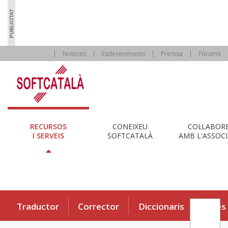
Notícies
Esdeveniments
Premsa
Fòrums
RECURSOS
CONEIXEU
COL·LABOR
I SERVEIS
SOFTCATALÀ
AMB L'ASSOCI
Traductor
Corrector
Diccionaris
Eines