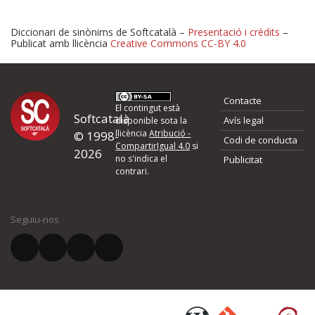
Diccionari de sinònims de Softcatalà –
Presentació i crèdits
–
Publicat amb llicència
Creative Commons CC-BY 4.0
Proposeu-nos millores o 
Contacte
d'errors
El contingut està
Softcatalà
Avís legal
disponible sota la
llicència
Atribució -
© 1998-
Codi de conducta
Si heu trobat un error o voleu proposar alguna millora, ompliu els ca
CompartirIgual 4.0
si
2026
quina és la millora que proposeu o l'error del qual voleu informar-no
no s'indica el
Publicitat
contrari.
El vostre nom *
Seguiu-nos
El vostre correu electrònic *
Què proposeu?