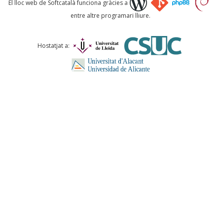
El lloc web de Softcatalà funciona gràcies a
entre altre programari lliure.
Comentari *
Hostatjat a:
ENVIA