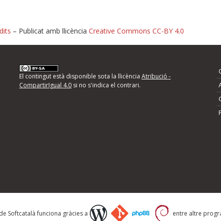
dits
– Publicat amb llicència
Creative Commons CC-BY 4.0
nformeu d'errors
El contingut està disponible sota la llicència
Atribució -
CompartirIgual 4.0
si no s'indica el contrari.
mps següents i descriviu quina és la millora que
 de Softcatalà funciona gràcies a
entre altre progra