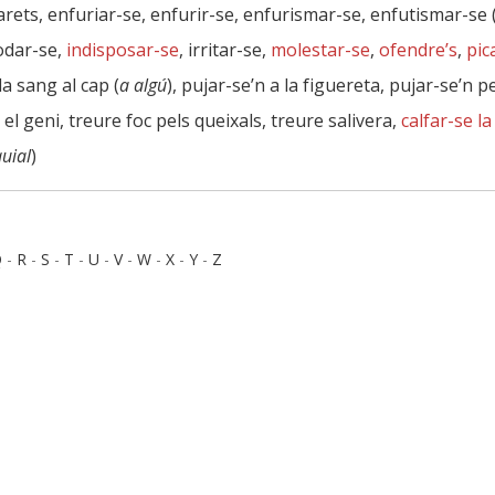
parets, enfuriar-se, enfurir-se, enfurismar-se, enfutismar-se 
odar-se,
indisposar-se
, irritar-se,
molestar-se
,
ofendre’s
,
pic
 la sang al cap (
a algú
), pujar-se’n a la figuereta, pujar-se’n pe
 el geni, treure foc pels queixals, treure salivera,
calfar-se la
quial
)
Q
-
R
-
S
-
T
-
U
-
V
-
W
-
X
-
Y
-
Z