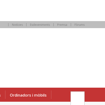
Notícies
Esdeveniments
Premsa
Fòrums
s
Ordinadors i mòbils