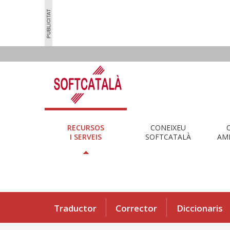
RECURSOS
CONEIXEU
I SERVEIS
SOFTCATALÀ
AMB
Traductor
Corrector
Diccionaris