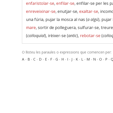
enfaristolar-se
,
enfilar-se
, enfilar-se per les 
enreveixinar-se
, enutjar-se,
exaltar-se
, incom
una fúria, pujar la mosca al nas (
a algú
), pujar
mare
, sortir de polleguera, sulfurar-se, treure
(
col·loquial
), irèixer-se (
antic
),
rebotar-se
(
col·lo
O llisteu les paraules o expressions que comencen per:
A
-
B
-
C
-
D
-
E
-
F
-
G
-
H
-
I
-
J
-
K
-
L
-
M
-
N
-
O
-
P
-