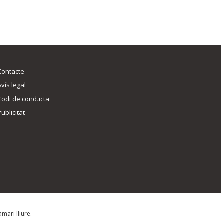
Contacte
Avís legal
Codi de conducta
Publicitat
mari lliure.