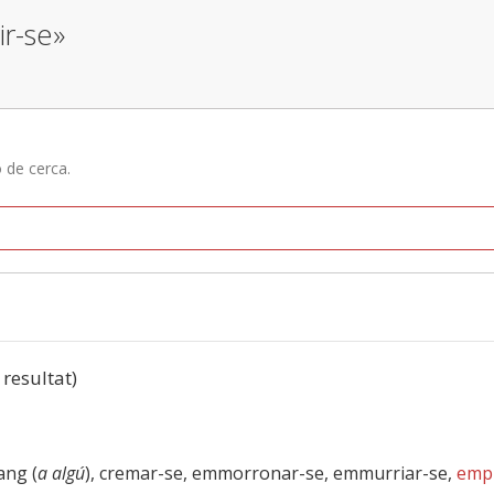
ir-se»
ó de cerca.
 resultat)
sang (
a algú
), cremar-se, emmorronar-se, emmurriar-se,
emp