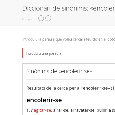
Diccionari de sinònims: «encoler
Compartiu
Introduïu la paraula que voleu cercar i feu clic en el bot
Sinònims de «encolerir-se»
Resultats de la cerca per a «
encolerir-se
» (1
encolerir-se
1.
v
agitar-se
, aïrar-se, arravatar-se, bullir la 