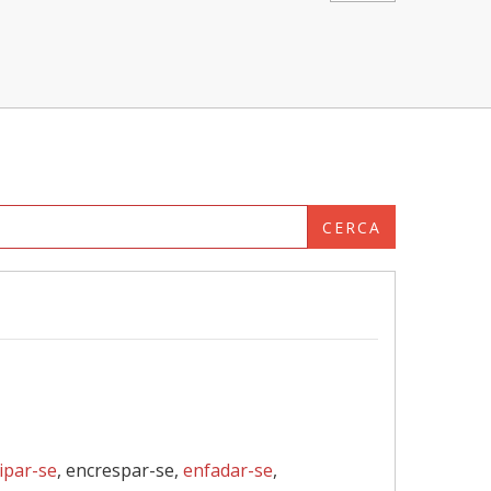
CERCA
ipar-se
, encrespar-se,
enfadar-se
,