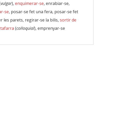
(
vulgar
),
enquimerar-se
, enrabiar-se,
ar-se
, posar-se fet una fera, posar-se fet
r les parets, regirar-se la bilis,
sortir de
 tafarra
(
col·loquial
), emprenyar-se