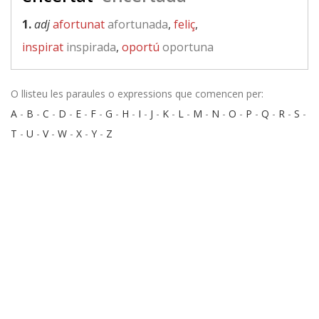
1.
adj
afortunat
afortunada
,
feliç
,
inspirat
inspirada
,
oportú
oportuna
O llisteu les paraules o expressions que comencen per:
A
-
B
-
C
-
D
-
E
-
F
-
G
-
H
-
I
-
J
-
K
-
L
-
M
-
N
-
O
-
P
-
Q
-
R
-
S
-
T
-
U
-
V
-
W
-
X
-
Y
-
Z