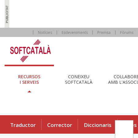
Notícies
Esdeveniments
Premsa
Fòrums
RECURSOS
CONEIXEU
COL·LABOR
I SERVEIS
SOFTCATALÀ
AMB L'ASSOCI
Traductor
Corrector
Diccionaris
Eines