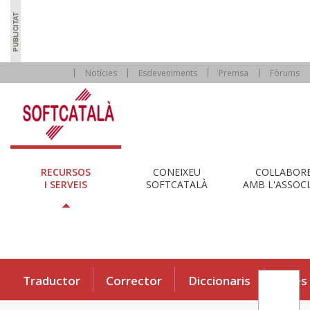
Notícies
Esdeveniments
Premsa
Fòrums
RECURSOS
CONEIXEU
COL·LABOR
I SERVEIS
SOFTCATALÀ
AMB L'ASSOCI
Traductor
Corrector
Diccionaris
Eines