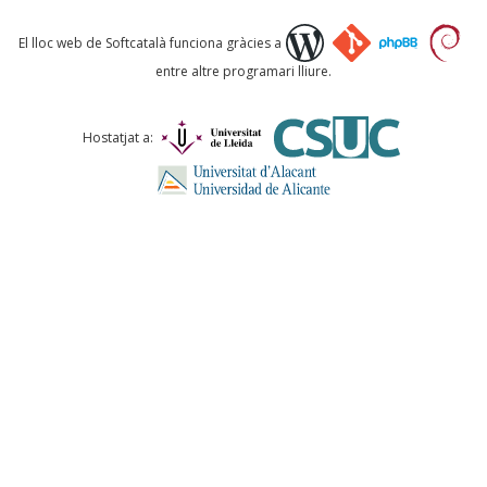
Què proposeu?
El lloc web de Softcatalà funciona gràcies a
entre altre programari lliure.
Comentari *
Hostatjat a:
ENVIA