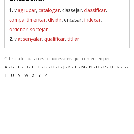
1.
v
agrupar
,
catalogar
, classejar,
classificar
,
compartimentar
,
dividir
, encasar,
indexar
,
ordenar
,
sortejar
2.
v
assenyalar
,
qualificar
,
titllar
O llisteu les paraules o expressions que comencen per:
A
-
B
-
C
-
D
-
E
-
F
-
G
-
H
-
I
-
J
-
K
-
L
-
M
-
N
-
O
-
P
-
Q
-
R
-
S
-
T
-
U
-
V
-
W
-
X
-
Y
-
Z