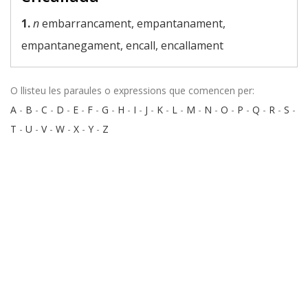
1.
n
embarrancament, empantanament,
empantanegament, encall, encallament
O llisteu les paraules o expressions que comencen per:
A
-
B
-
C
-
D
-
E
-
F
-
G
-
H
-
I
-
J
-
K
-
L
-
M
-
N
-
O
-
P
-
Q
-
R
-
S
-
T
-
U
-
V
-
W
-
X
-
Y
-
Z