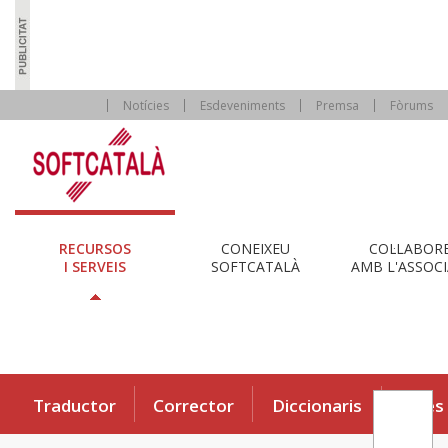
Notícies
Esdeveniments
Premsa
Fòrums
RECURSOS
CONEIXEU
COL·LABOR
I SERVEIS
SOFTCATALÀ
AMB L'ASSOCI
Traductor
Corrector
Diccionaris
Eines