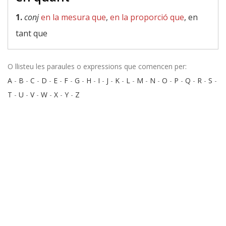
1.
conj
en la mesura que
,
en la proporció que
, en
tant que
O llisteu les paraules o expressions que comencen per:
A
-
B
-
C
-
D
-
E
-
F
-
G
-
H
-
I
-
J
-
K
-
L
-
M
-
N
-
O
-
P
-
Q
-
R
-
S
-
T
-
U
-
V
-
W
-
X
-
Y
-
Z