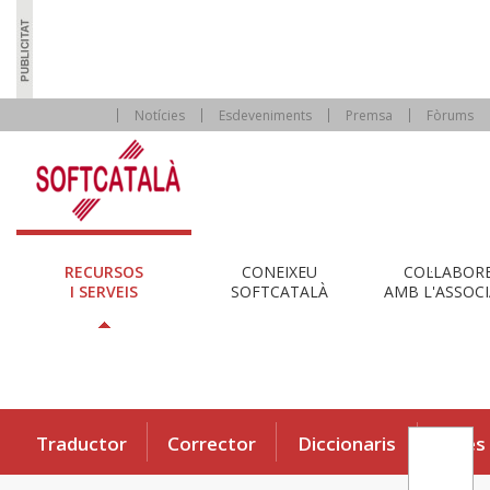
Notícies
Esdeveniments
Premsa
Fòrums
RECURSOS
CONEIXEU
COL·LABOR
I SERVEIS
SOFTCATALÀ
AMB L'ASSOCI
Traductor
Corrector
Diccionaris
Eines