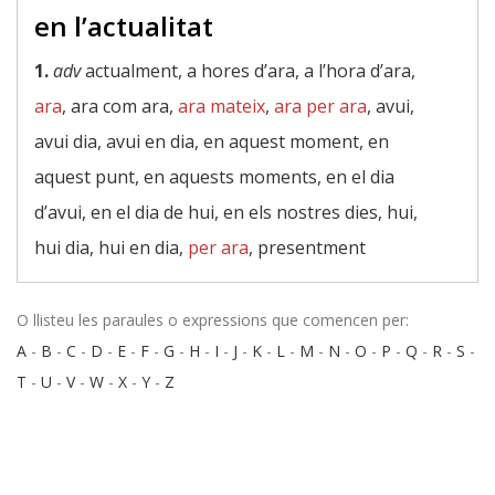
en l’actualitat
1.
adv
actualment, a hores d’ara, a l’hora d’ara,
ara
, ara com ara,
ara mateix
,
ara per ara
, avui,
avui dia, avui en dia, en aquest moment, en
aquest punt, en aquests moments, en el dia
d’avui, en el dia de hui, en els nostres dies, hui,
hui dia, hui en dia,
per ara
, presentment
O llisteu les paraules o expressions que comencen per:
A
-
B
-
C
-
D
-
E
-
F
-
G
-
H
-
I
-
J
-
K
-
L
-
M
-
N
-
O
-
P
-
Q
-
R
-
S
-
T
-
U
-
V
-
W
-
X
-
Y
-
Z