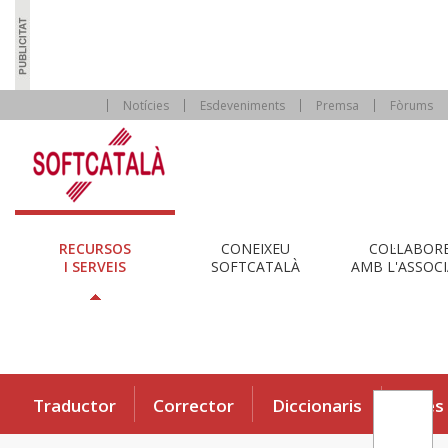
Notícies
Esdeveniments
Premsa
Fòrums
RECURSOS
CONEIXEU
COL·LABOR
I SERVEIS
SOFTCATALÀ
AMB L'ASSOCI
Traductor
Corrector
Diccionaris
Eines