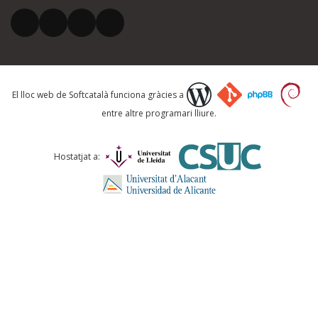
El vostre correu electrònic *
Què proposeu?
El lloc web de Softcatalà funciona gràcies a
entre altre programari lliure.
Comentari *
Hostatjat a:
ENVIA