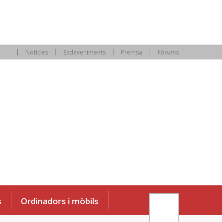
Notícies
Esdeveniments
Premsa
Fòrums
s
Ordinadors i mòbils