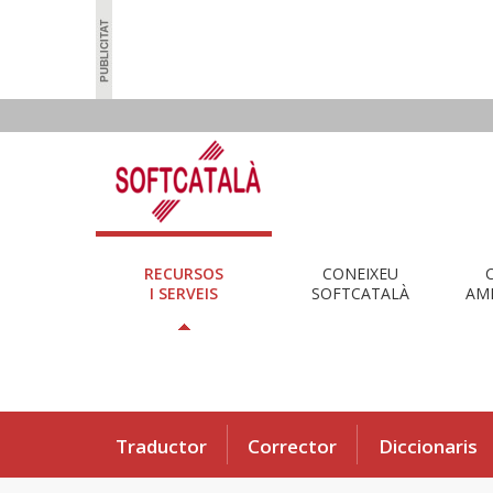
RECURSOS
CONEIXEU
I SERVEIS
SOFTCATALÀ
AMB
Traductor
Corrector
Diccionaris