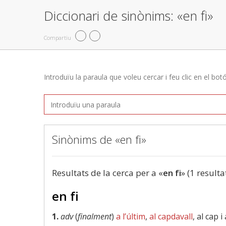
Diccionari de sinònims: «en fi»
Compartiu
Introduïu la paraula que voleu cercar i feu clic en el bot
Sinònims de «en fi»
Resultats de la cerca per a «
en fi
» (1 resulta
en fi
1.
adv
(
finalment
)
a l’últim
,
al capdavall
, al cap i