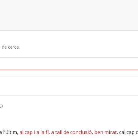
ó de cerca.
t)
 a l’últim,
al cap i a la fi
,
a tall de conclusió
,
ben mirat
, cal cap