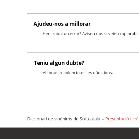
Ajudeu-nos a millorar
Heu trobat un error? Aviseu-nos si veieu cap prob
Teniu algun dubte?
Al fòrum resolem totes les qüestions.
Diccionari de sinònims de Softcatalà –
Presentació i crè