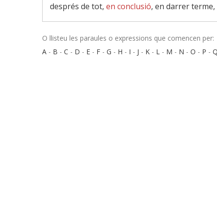
després de tot,
en conclusió
, en darrer terme, 
O llisteu les paraules o expressions que comencen per:
A
-
B
-
C
-
D
-
E
-
F
-
G
-
H
-
I
-
J
-
K
-
L
-
M
-
N
-
O
-
P
-