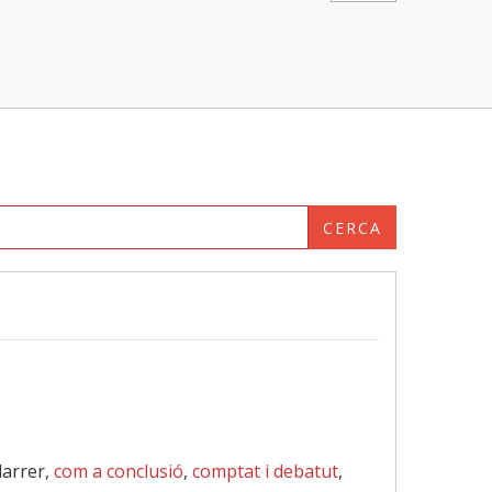
CERCA
 darrer,
com a conclusió
,
comptat i debatut
,