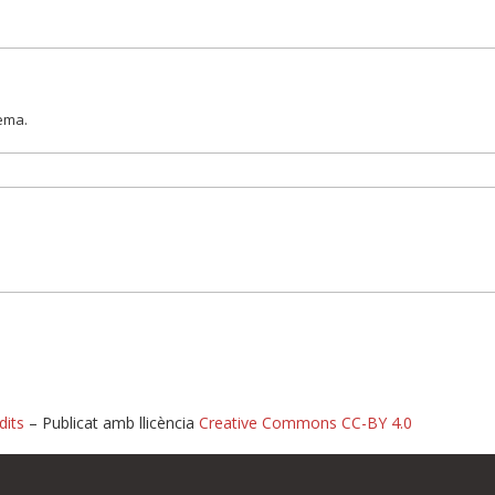
lema.
dits
– Publicat amb llicència
Creative Commons CC-BY 4.0