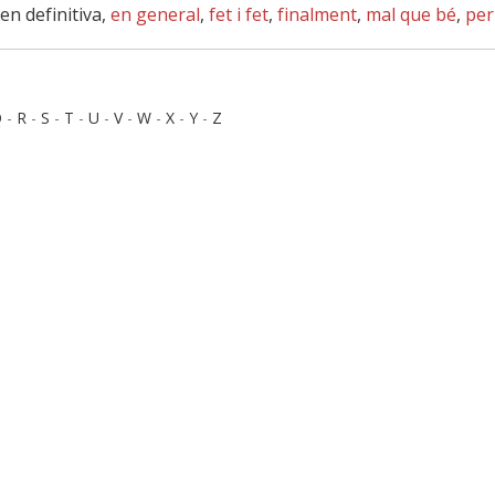
en definitiva,
en general
,
fet i fet
,
finalment
,
mal que bé
,
per
Q
-
R
-
S
-
T
-
U
-
V
-
W
-
X
-
Y
-
Z