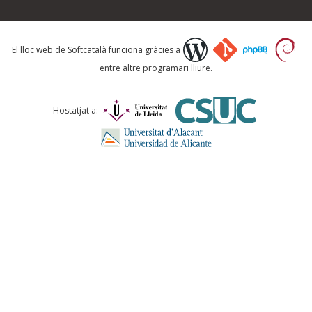
Què proposeu?
El lloc web de Softcatalà funciona gràcies a
entre altre programari lliure.
Comentari *
Hostatjat a:
ENVIA