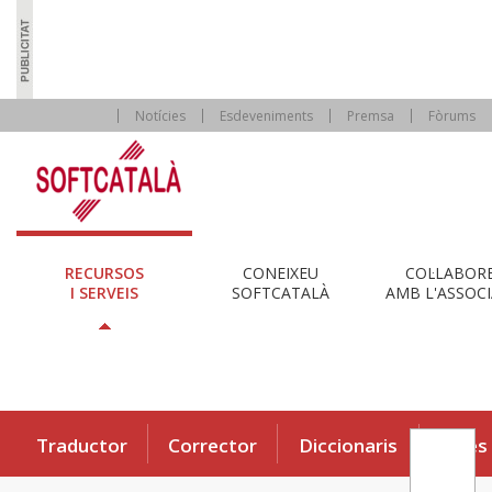
Notícies
Esdeveniments
Premsa
Fòrums
RECURSOS
CONEIXEU
COL·LABOR
I SERVEIS
SOFTCATALÀ
AMB L'ASSOCI
Traductor
Corrector
Diccionaris
Eines