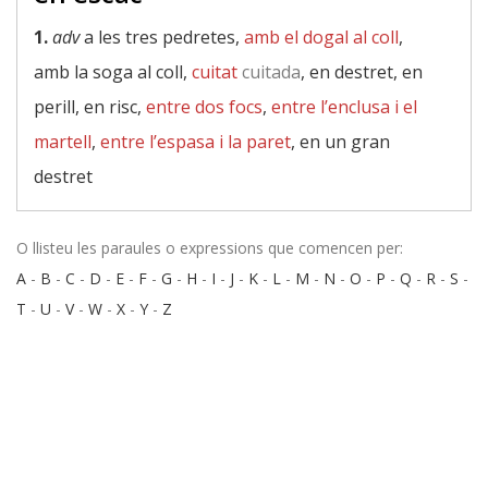
1.
adv
a les tres pedretes,
amb el dogal al coll
,
amb la soga al coll,
cuitat
cuitada
, en destret, en
perill, en risc,
entre dos focs
,
entre l’enclusa i el
martell
,
entre l’espasa i la paret
, en un gran
destret
O llisteu les paraules o expressions que comencen per:
A
-
B
-
C
-
D
-
E
-
F
-
G
-
H
-
I
-
J
-
K
-
L
-
M
-
N
-
O
-
P
-
Q
-
R
-
S
-
T
-
U
-
V
-
W
-
X
-
Y
-
Z