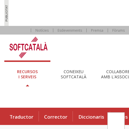
Notícies
Esdeveniments
Premsa
Fòrums
RECURSOS
CONEIXEU
COL·LABOR
I SERVEIS
SOFTCATALÀ
AMB L'ASSOCI
Traductor
Corrector
Diccionaris
Eines