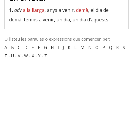
1.
adv
a la llarga
, anys a venir,
demà
, el dia de
demà, temps a venir, un dia, un dia d’aquests
O llisteu les paraules o expressions que comencen per:
A
-
B
-
C
-
D
-
E
-
F
-
G
-
H
-
I
-
J
-
K
-
L
-
M
-
N
-
O
-
P
-
Q
-
R
-
S
-
T
-
U
-
V
-
W
-
X
-
Y
-
Z